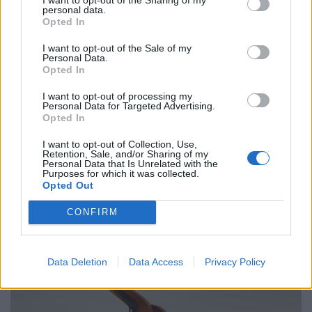
personal data.
Ελλάδα
Opted In
Παραλύει η χώρα από τη 24ωρη απεργία
I want to opt-out of the Sale of my
Personal Data.
ΓΣΕΕ και ΑΔΕΔΥ ενάντια στο νέο εργασιακό
Opted In
νομοσχέδιο
I want to opt-out of processing my
Personal Data for Targeted Advertising.
01.10.25
Opted In
Δημόσιοι υπάλληλοι, γιατροί, εκπαιδευτικοί, δικαστικοί
I want to opt-out of Collection, Use,
Retention, Sale, and/or Sharing of my
υπάλληλοι, ταξιτζήδες και ναυτεργάτες συμμετέχουν στη
Personal Data that Is Unrelated with the
Purposes for which it was collected.
σημερινή πανελλαδική κινητοποίηση, που μπλοκάρει
Opted Out
μεταφορές και υπηρεσίες. Στο επίκεντρο των
CONFIRM
Data Deletion
Data Access
Privacy Policy