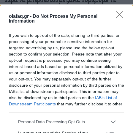
ρολόγια μία ώρα πίσω γιατί… έτσι συνηθίσαμε
olafaq.gr -
Do Not Process My Personal
16.10.25
Information
Την Κυριακή 26 Οκτωβρίου, στις 04:00 τα ξημερώματα, θα
If you wish to opt-out of the sale, sharing to third parties, or
ξαναζήσουμε το πιο παράλογο ευρωπαϊκό ραντεβού με τον
processing of your personal or sensitive information for
χρόνο: θα γυρίσουμε τα ρολόγια μας πίσω μία ώρα, για να
targeted advertising by us, please use the below opt-out
"εξοικονομήσουμε ενέργεια".
section to confirm your selection. Please note that after your
opt-out request is processed you may continue seeing
interest-based ads based on personal information utilized by
us or personal information disclosed to third parties prior to
your opt-out. You may separately opt-out of the further
disclosure of your personal information by third parties on the
IAB’s list of downstream participants. This information may
also be disclosed by us to third parties on the
IAB’s List of
Downstream Participants
that may further disclose it to other
third parties.
Personal Data Processing Opt Outs
I want to opt-out of the Sharing of my