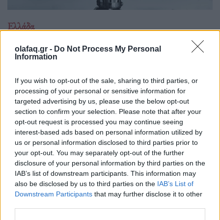
Ελλάδα
Ώρα να μπερδευτούμε ξανά: Γυρίζουμε τα
olafaq.gr -
Do Not Process My Personal
ρολόγια μία ώρα πίσω γιατί… έτσι συνηθίσαμε
Information
16.10.25
If you wish to opt-out of the sale, sharing to third parties, or
processing of your personal or sensitive information for
Την Κυριακή 26 Οκτωβρίου, στις 04:00 τα ξημερώματα, θα
targeted advertising by us, please use the below opt-out
ξαναζήσουμε το πιο παράλογο ευρωπαϊκό ραντεβού με τον
section to confirm your selection. Please note that after your
χρόνο: θα γυρίσουμε τα ρολόγια μας πίσω μία ώρα, για να
opt-out request is processed you may continue seeing
interest-based ads based on personal information utilized by
"εξοικονομήσουμε ενέργεια".
us or personal information disclosed to third parties prior to
your opt-out. You may separately opt-out of the further
disclosure of your personal information by third parties on the
IAB’s list of downstream participants. This information may
also be disclosed by us to third parties on the
IAB’s List of
Downstream Participants
that may further disclose it to other
third parties.