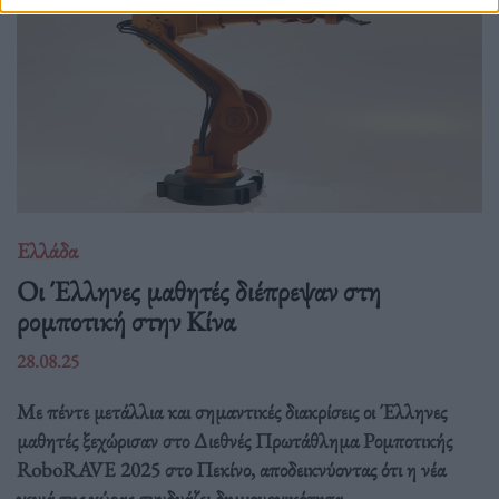
Ελλάδα
Οι Έλληνες μαθητές διέπρεψαν στη
ρομποτική στην Κίνα
28.08.25
Με πέντε μετάλλια και σημαντικές διακρίσεις οι Έλληνες
μαθητές ξεχώρισαν στο Διεθνές Πρωτάθλημα Ρομποτικής
RoboRAVE 2025 στο Πεκίνο, αποδεικνύοντας ότι η νέα
γενιά της χώρας συνδυάζει δημιουργικότητα,