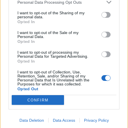
Personal Data Processing Opt Outs
I want to opt-out of the Sharing of my
personal data.
Opted In
I want to opt-out of the Sale of my
Ελλάδα
Personal Data.
Opted In
Παραλύει η χώρα από τη 24ωρη απεργία
ΓΣΕΕ και ΑΔΕΔΥ ενάντια στο νέο εργασιακό
I want to opt-out of processing my
Personal Data for Targeted Advertising.
νομοσχέδιο
Opted In
01.10.25
I want to opt-out of Collection, Use,
Retention, Sale, and/or Sharing of my
Personal Data that Is Unrelated with the
Δημόσιοι υπάλληλοι, γιατροί, εκπαιδευτικοί, δικαστικοί
Purposes for which it was collected.
Opted Out
υπάλληλοι, ταξιτζήδες και ναυτεργάτες συμμετέχουν στη
σημερινή πανελλαδική κινητοποίηση, που μπλοκάρει
CONFIRM
μεταφορές και υπηρεσίες. Στο επίκεντρο των
Data Deletion
Data Access
Privacy Policy