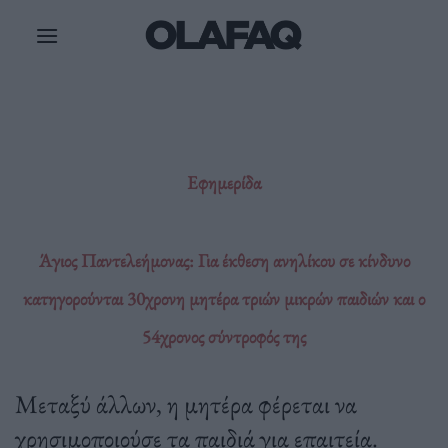
Μετάβαση
στο
περιεχόμενο
Εφημερίδα
Άγιος Παντελεήμονας: Για έκθεση ανηλίκου σε κίνδυνο
κατηγορούνται 30χρονη μητέρα τριών μικρών παιδιών και ο
54χρονος σύντροφός της
Μεταξύ άλλων, η μητέρα φέρεται να
χρησιμοποιούσε τα παιδιά για επαιτεία.