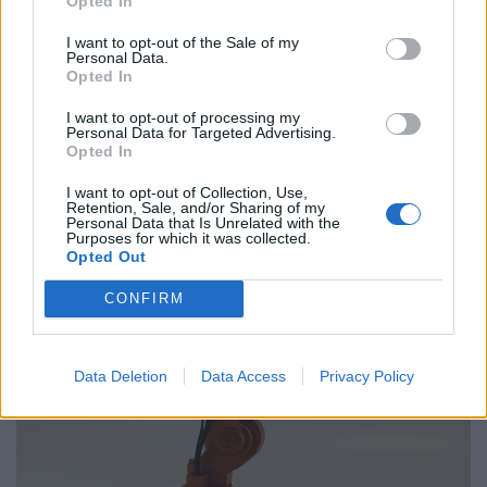
Opted In
Παραλύει η χώρα από τη 24ωρη απεργία
ΓΣΕΕ και ΑΔΕΔΥ ενάντια στο νέο εργασιακό
I want to opt-out of the Sale of my
Personal Data.
νομοσχέδιο
Opted In
01.10.25
I want to opt-out of processing my
Personal Data for Targeted Advertising.
Opted In
Δημόσιοι υπάλληλοι, γιατροί, εκπαιδευτικοί, δικαστικοί
υπάλληλοι, ταξιτζήδες και ναυτεργάτες συμμετέχουν στη
I want to opt-out of Collection, Use,
Retention, Sale, and/or Sharing of my
σημερινή πανελλαδική κινητοποίηση, που μπλοκάρει
Personal Data that Is Unrelated with the
Purposes for which it was collected.
μεταφορές και υπηρεσίες. Στο επίκεντρο των
Opted Out
CONFIRM
Data Deletion
Data Access
Privacy Policy