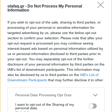
16.10.25
olafaq.gr -
Do Not Process My Personal
Information
Την Κυριακή 26 Οκτωβρίου, στις 04:00 τα ξημερώματα, θα
ξαναζήσουμε το πιο παράλογο ευρωπαϊκό ραντεβού με τον
If you wish to opt-out of the sale, sharing to third parties, or
χρόνο: θα γυρίσουμε τα ρολόγια μας πίσω μία ώρα, για να
processing of your personal or sensitive information for
"εξοικονομήσουμε ενέργεια".
targeted advertising by us, please use the below opt-out
section to confirm your selection. Please note that after your
opt-out request is processed you may continue seeing
interest-based ads based on personal information utilized by
us or personal information disclosed to third parties prior to
your opt-out. You may separately opt-out of the further
disclosure of your personal information by third parties on the
IAB’s list of downstream participants. This information may
also be disclosed by us to third parties on the
IAB’s List of
Downstream Participants
that may further disclose it to other
third parties.
Personal Data Processing Opt Outs
I want to opt-out of the Sharing of my
Ελλάδα
personal data.