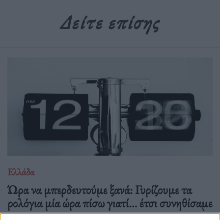
Δείτε επίσης
Ελλάδα
Ώρα να μπερδευτούμε ξανά: Γυρίζουμε τα
ρολόγια μία ώρα πίσω γιατί… έτσι συνηθίσαμε