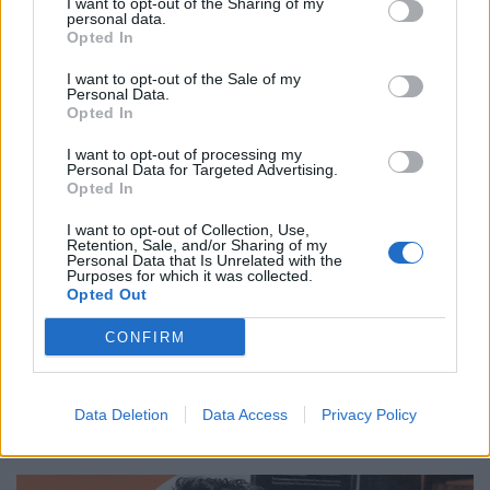
I want to opt-out of the Sharing of my
personal data.
Opted In
I want to opt-out of the Sale of my
Personal Data.
Opted In
I want to opt-out of processing my
Personal Data for Targeted Advertising.
Επιστήμη
Opted In
Από τον Άρη μέχρι το μέλλον: Τι ψάχνουμε
I want to opt-out of Collection, Use,
Retention, Sale, and/or Sharing of my
πραγματικά στο διάστημα
Personal Data that Is Unrelated with the
Purposes for which it was collected.
Opted Out
31.03.26
CONFIRM
Η κουβέντα για το Διάστημα είναι πάντα ανοιχτή κι ας
μονοπωλεί σήμερα ο πόλεμος. Ας δούμε μία ενδιαφέρουσα
προσέγγιση.
Data Deletion
Data Access
Privacy Policy