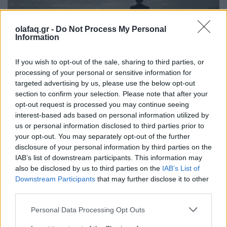
olafaq.gr -
Do Not Process My Personal
Information
If you wish to opt-out of the sale, sharing to third parties, or
processing of your personal or sensitive information for
Επιστήμη
targeted advertising by us, please use the below opt-out
Το πείραμα της τρέλας: Η διπλή όψη του
section to confirm your selection. Please note that after your
opt-out request is processed you may continue seeing
LSD στην ψυχιατρική
interest-based ads based on personal information utilized by
us or personal information disclosed to third parties prior to
15.05.26
your opt-out. You may separately opt-out of the further
disclosure of your personal information by third parties on the
Η ιστορική διαδρομή του LSD στη θεραπευτική κι όσα μας
IAB’s list of downstream participants. This information may
αφορούν σήμερα.
also be disclosed by us to third parties on the
IAB’s List of
Downstream Participants
that may further disclose it to other
third parties.
Personal Data Processing Opt Outs