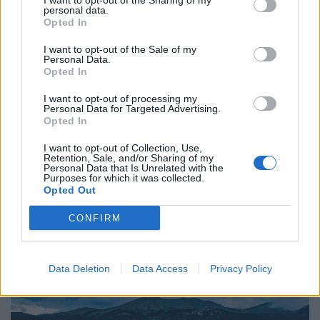
I want to opt-out of the Sharing of my
personal data.
Opted In
I want to opt-out of the Sale of my
Personal Data.
Opted In
Τρόπος Ζωής
I want to opt-out of processing my
Η πιο σπάνια ανθρώπινη τέχνη σήμερα είναι
Personal Data for Targeted Advertising.
να ακούς
Opted In
I want to opt-out of Collection, Use,
27.07.26
Retention, Sale, and/or Sharing of my
Personal Data that Is Unrelated with the
Purposes for which it was collected.
Η αποξένωση της σύγχρονης ζωής δεν γεννιέται μόνο από τη
Opted Out
μοναξιά, αλλά και από την απουσία ανθρώπων που μπορούν
CONFIRM
πραγματικά να ακούσουν χωρίς να κρίνουν.
Data Deletion
Data Access
Privacy Policy