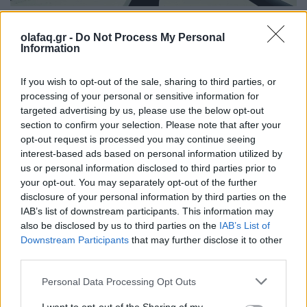
Τρόπος Ζωής
olafaq.gr -
Do Not Process My Personal
5+1 συνήθειες που θα σε φέρουν πιο κοντά
Information
στους στόχους σου
If you wish to opt-out of the sale, sharing to third parties, or
27.07.26
processing of your personal or sensitive information for
targeted advertising by us, please use the below opt-out
section to confirm your selection. Please note that after your
Από τη δημιουργία σταθερής ρουτίνας μέχρι τη μείωση των
opt-out request is processed you may continue seeing
περισπασμών, η αυτοπειθαρχία είναι το κλειδί για τη συνέπεια,
interest-based ads based on personal information utilized by
την προσωπική ανάπτυξη και την επίτευξη κάθε σημαντικού
us or personal information disclosed to third parties prior to
στόχου.
your opt-out. You may separately opt-out of the further
disclosure of your personal information by third parties on the
IAB’s list of downstream participants. This information may
also be disclosed by us to third parties on the
IAB’s List of
Downstream Participants
that may further disclose it to other
third parties.
Personal Data Processing Opt Outs