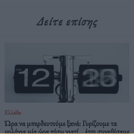
Δείτε επίσης
Ελλάδα
Ώρα να μπερδευτούμε ξανά: Γυρίζουμε τα
ρολόγια μία ώρα πίσω γιατί… έτσι συνηθίσαμε