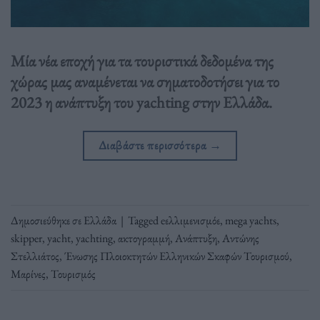
Μία νέα εποχή για τα τουριστικά δεδομένα της
χώρας μας αναμένεται να σηματοδοτήσει για το
2023 η ανάπτυξη του yachting στην Ελλάδα.
Διαβάστε περισσότερα
→
Δημοσιεύθηκε σε
Ελλάδα
|
Tagged
eελλιμενισμόε
,
mega yachts
,
skipper
,
yacht
,
yachting
,
ακτογραμμή
,
Ανάπτυξη
,
Αντώνης
Στελλιάτος
,
Ένωσης Πλοιοκτητών Ελληνικών Σκαφών Τουρισμού
,
Μαρίνες
,
Τουρισμός