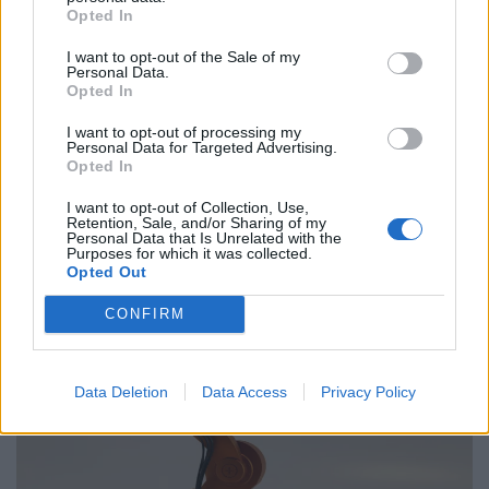
Ελλάδα
Opted In
Παραλύει η χώρα από τη 24ωρη απεργία
I want to opt-out of the Sale of my
ΓΣΕΕ και ΑΔΕΔΥ ενάντια στο νέο εργασιακό
Personal Data.
νομοσχέδιο
Opted In
I want to opt-out of processing my
01.10.25
Personal Data for Targeted Advertising.
Opted In
Δημόσιοι υπάλληλοι, γιατροί, εκπαιδευτικοί, δικαστικοί
I want to opt-out of Collection, Use,
υπάλληλοι, ταξιτζήδες και ναυτεργάτες συμμετέχουν στη
Retention, Sale, and/or Sharing of my
Personal Data that Is Unrelated with the
σημερινή πανελλαδική κινητοποίηση, που μπλοκάρει
Purposes for which it was collected.
μεταφορές και υπηρεσίες. Στο επίκεντρο των
Opted Out
CONFIRM
Data Deletion
Data Access
Privacy Policy