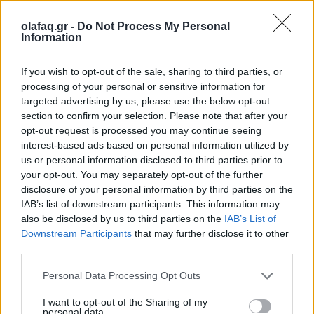
16.10.25
olafaq.gr -
Do Not Process My Personal
Information
Την Κυριακή 26 Οκτωβρίου, στις 04:00 τα ξημερώματα, θα
ξαναζήσουμε το πιο παράλογο ευρωπαϊκό ραντεβού με τον
If you wish to opt-out of the sale, sharing to third parties, or
χρόνο: θα γυρίσουμε τα ρολόγια μας πίσω μία ώρα, για να
processing of your personal or sensitive information for
targeted advertising by us, please use the below opt-out
"εξοικονομήσουμε ενέργεια".
section to confirm your selection. Please note that after your
opt-out request is processed you may continue seeing
interest-based ads based on personal information utilized by
us or personal information disclosed to third parties prior to
your opt-out. You may separately opt-out of the further
disclosure of your personal information by third parties on the
IAB’s list of downstream participants. This information may
also be disclosed by us to third parties on the
IAB’s List of
Downstream Participants
that may further disclose it to other
third parties.
Personal Data Processing Opt Outs
I want to opt-out of the Sharing of my
personal data.