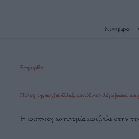
Μετάβαση
στο
περιεχόμενο
Newspaper
Εφημερίδα
Πτήση της easyJet άλλαξε κατεύθυνση λόγω βίαιων και
Η ισπανική αστυνομία εισέβαλε στην πτή