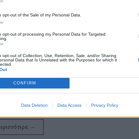
In
o opt-out of the Sale of my Personal Data.
In
to opt-out of processing my Personal Data for Targeted
ing.
In
o opt-out of Collection, Use, Retention, Sale, and/or Sharing
ersonal Data that Is Unrelated with the Purposes for which it
lected.
Out
CONFIRM
ότι δεν θα μεταφέρουν τουρίστες προς τη
Data Deletion
Data Access
Privacy Policy
περισσότερα
→