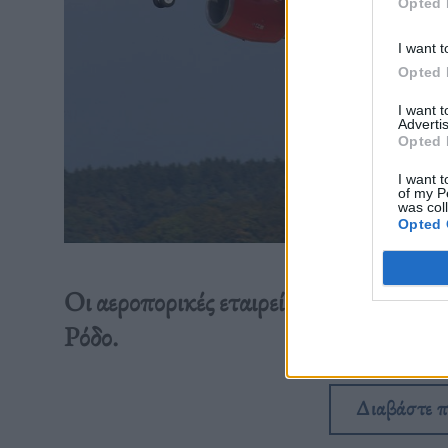
Opted 
I want t
Opted 
I want 
Advertis
Opted 
I want t
of my P
was col
Opted 
Οι αεροπορικές εταιρείες ανακοίνωσαν 
Ρόδο.
Διαβάστε 