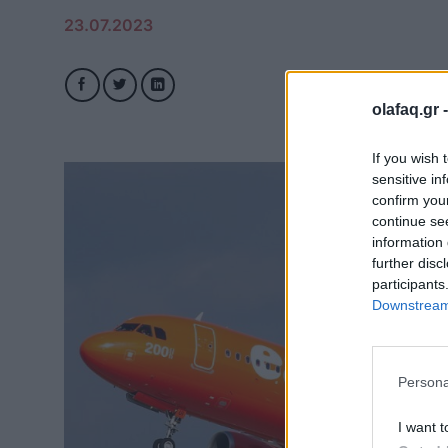
23.07.2023
olafaq.gr 
If you wish 
sensitive in
confirm you
continue se
information 
further disc
participants
Downstream 
Persona
I want t