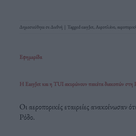
Δημοσιεύθηκε σε
Διεθνή
|
Tagged
easyJet
,
Αεροπλάνο
,
αεροπορικ
Εφημερίδα
Η EasyJet και η TUI ακυρώνουν πακέτα διακοπών στη 
Οι αεροπορικές εταιρείες ανακοίνωσαν ότ
Ρόδο.