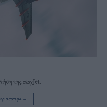
τήση της easyJet.
περισσότερα
→