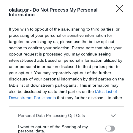
οnline Φρουτάκια στο διαδίκτυο
olafaq.gr -
Do Not Process My Personal
17.11.25
Information
Τα οnline Φρουτάκια αποτελούν έναν από τους
If you wish to opt-out of the sale, sharing to third parties, or
συναρπαστικότερους προορισμούς για τους φίλους των
processing of your personal or sensitive information for
τυχερών παιχνιδιών στο διαδίκτυο.
targeted advertising by us, please use the below opt-out
section to confirm your selection. Please note that after your
opt-out request is processed you may continue seeing
interest-based ads based on personal information utilized by
us or personal information disclosed to third parties prior to
your opt-out. You may separately opt-out of the further
disclosure of your personal information by third parties on the
IAB’s list of downstream participants. This information may
also be disclosed by us to third parties on the
IAB’s List of
Downstream Participants
that may further disclose it to other
third parties.
Personal Data Processing Opt Outs
I want to opt-out of the Sharing of my
Αγορά
personal data.