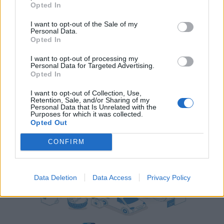
Opted In
Πώς ο τζόγος ανέδειξε το Λας Βέγκας σε
παγκόσμιο σύμβολο
I want to opt-out of the Sale of my
Personal Data.
Opted In
09.09.25
I want to opt-out of processing my
Personal Data for Targeted Advertising.
Ανακαλύψτε πώς ο τζόγος, από τα πρώτα παράνομα τραπέζια
Opted In
έως τα σημερινά υπερθέαματα, διαμόρφωσε την οικονομία, την
κουλτούρα και το μέλλον του Λας Βέγκας, και συνεχίζει να
I want to opt-out of Collection, Use,
Retention, Sale, and/or Sharing of my
οδηγεί τις καινοτομίες στα κ
Personal Data that Is Unrelated with the
Purposes for which it was collected.
Opted Out
CONFIRM
Data Deletion
Data Access
Privacy Policy