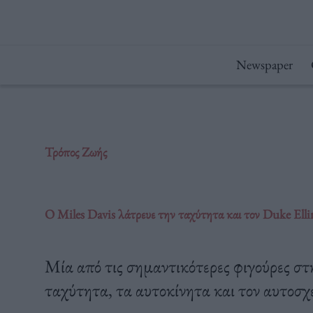
Μετάβαση
στο
περιεχόμενο
Newspaper
Τρόπος Ζωής
O Miles Davis λάτρευε την ταχύτητα και τον Duke Ell
Mία από τις σημαντικότερες φιγούρες στη
ταχύτητα, τα αυτοκίνητα και τον αυτοσχ