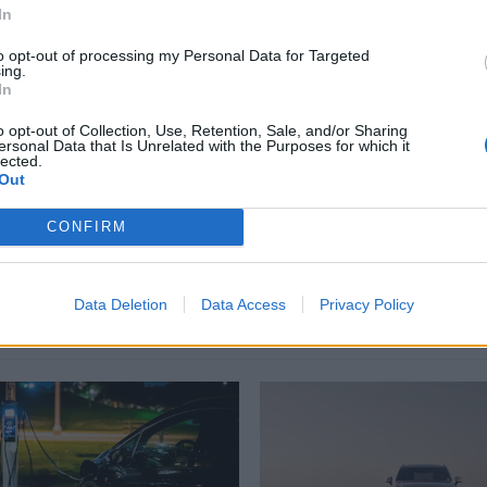
In
to opt-out of processing my Personal Data for Targeted
ing.
In
ker
,
Dizzy Gillespie
,
Duke Ellington
,
ferrari
,
Kind of Blue
,
o opt-out of Collection, Use, Retention, Sale, and/or Sharing
ersonal Data that Is Unrelated with the Purposes for which it
ay Robinson
,
The Man with the Horn
,
Μουσική
,
Τζαζ
lected.
Out
CONFIRM
Δείτε επίσης
Data Deletion
Data Access
Privacy Policy