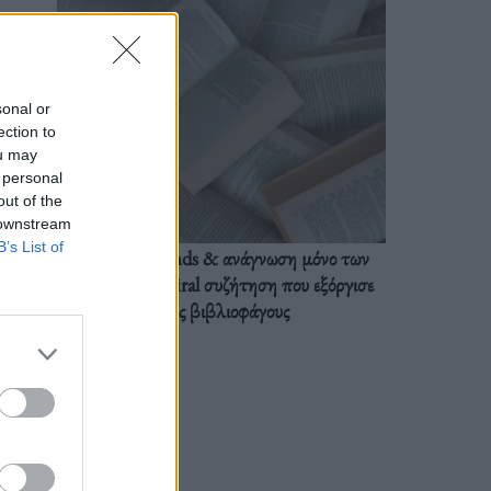
sonal or
ection to
ou may
 personal
out of the
 downstream
B’s List of
BookTok trends & ανάγνωση μόνο των
διαλόγων: Η viral συζήτηση που εξόργισε
τους βιβλιοφάγους