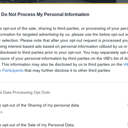
-
Do Not Process My Personal Information
to opt-out of the sale, sharing to third parties, or processing of your per
formation for targeted advertising by us, please use the below opt-out s
r selection. Please note that after your opt-out request is processed y
eing interest-based ads based on personal information utilized by us or
disclosed to third parties prior to your opt-out. You may separately opt-
losure of your personal information by third parties on the IAB’s list of
. This information may also be disclosed by us to third parties on the
IA
Participants
that may further disclose it to other third parties.
l Data Processing Opt Outs
την ιστορία της τζαζ, που λάτρευε την
σχεδιασμό.
o opt-out of the Sharing of my personal data.
In
o opt-out of the Sale of my Personal Data.
περισσότερα
→