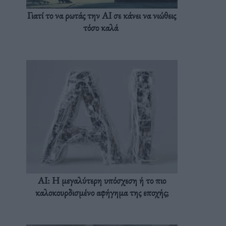
Γιατί το να ρωτάς την AI σε κάνει να νιώθεις
τόσο καλά
AI: Η μεγαλύτερη υπόσχεση ή το πιο
καλοκουρδισμένο αφήγημα της εποχής;