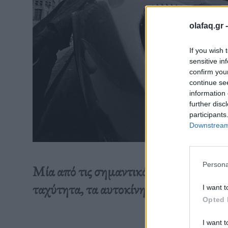
olafaq.gr 
If you wish 
sensitive in
confirm you
continue se
information 
further disc
participants
Downstream 
Persona
Mία από τις σημαντικότερες φιγούρες σ
ταχύτητα, τα αυτοκίνητα και τον αυτο
I want t
Opted 
I want t
Διαβάστε 