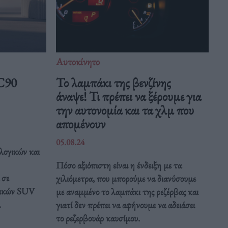
Αυτοκίνητο
C90
Το λαμπάκι της βενζίνης
άναψε! Τι πρέπει να ξέρουμε για
την αυτονομία και τα χλμ που
απομένουν
05.08.24
ολογικών και
Πόσο αξιόπιστη είναι η ένδειξη με τα
 σε
χιλιόμετρα, που μπορούμε να διανύσουμε
δικών SUV
με αναμμένο το λαμπάκι της ρεζέρβας και
.
γιατί δεν πρέπει να αφήνουμε να αδειάσει
το ρεζερβουάρ καυσίμου.