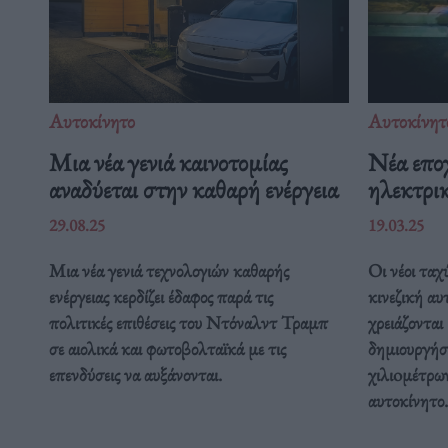
Αυτοκίνητο
Αυτοκίνητ
Μια νέα γενιά καινοτομίας
Νέα εποχ
αναδύεται στην καθαρή ενέργεια
ηλεκτρι
29.08.25
19.03.25
Μια νέα γενιά τεχνολογιών καθαρής
Οι νέοι ταχ
ενέργειας κερδίζει έδαφος παρά τις
κινεζική α
πολιτικές επιθέσεις του Ντόναλντ Τραμπ
χρειάζονται
σε αιολικά και φωτοβολταϊκά με τις
δημιουργήσ
επενδύσεις να αυξάνονται.
χιλιoμέτρων
αυτοκίνητο