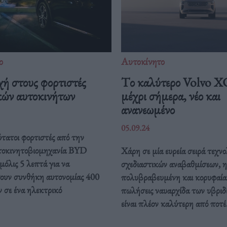
ο
Αυτοκίνητο
ή στους φορτιστές
Tο καλύτερο Volvo X
κών αυτοκινήτων
μέχρι σήμερα, νέο και
ανανεωμένο
05.09.24
ύτατοι φορτιστές από την
υτοκινητοβιομηχανία BYD
Χάρη σε μία ευρεία σειρά τεχν
 μόλις 5 λεπτά για να
σχεδιαστικών αναβαθμίσεων, η
ουν συνθήκη αυτονομίας 400
πολυβραβευμένη και κορυφαία
 σε ένα ηλεκτρικό
πωλήσεις ναυαρχίδα των υβρι
.
είναι πλέον καλύτερη από ποτέ