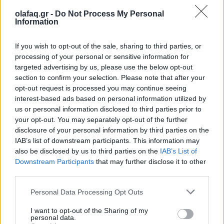
olafaq.gr -
Do Not Process My Personal
29.08.25
Information
Μια νέα γενιά τεχνολογιών καθαρής ενέργειας κερδίζει έδαφος
If you wish to opt-out of the sale, sharing to third parties, or
παρά τις πολιτικές επιθέσεις του Ντόναλντ Τραμπ σε αιολικά
processing of your personal or sensitive information for
και φωτοβολταϊκά με τις επενδύσεις να αυξάνονται.
targeted advertising by us, please use the below opt-out
section to confirm your selection. Please note that after your
opt-out request is processed you may continue seeing
interest-based ads based on personal information utilized by
us or personal information disclosed to third parties prior to
your opt-out. You may separately opt-out of the further
disclosure of your personal information by third parties on the
IAB’s list of downstream participants. This information may
also be disclosed by us to third parties on the
IAB’s List of
Downstream Participants
that may further disclose it to other
third parties.
Personal Data Processing Opt Outs
I want to opt-out of the Sharing of my
Αυτοκίνητο
personal data.