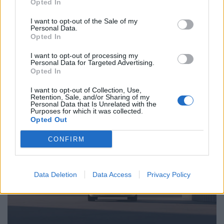
Opted In
Νέα εποχή στους φορτιστές ηλεκτρικών
αυτοκινήτων
I want to opt-out of the Sale of my
Personal Data.
Opted In
19.03.25
I want to opt-out of processing my
Οι νέοι ταχύτατοι φορτιστές από την κινεζική
Personal Data for Targeted Advertising.
Opted In
αυτοκινητοβιομηχανία BYD χρειάζονται μόλις 5 λεπτά για να
δημιουργήσουν συνθήκη αυτονομίας 400 χιλιoμέτρων σε ένα
I want to opt-out of Collection, Use,
Retention, Sale, and/or Sharing of my
ηλεκτρικό αυτοκίνητο.
Personal Data that Is Unrelated with the
Purposes for which it was collected.
Opted Out
CONFIRM
Data Deletion
Data Access
Privacy Policy