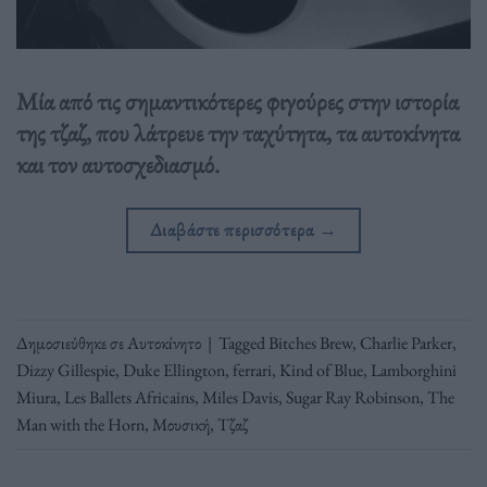
Mία από τις σημαντικότερες φιγούρες στην ιστορία
της τζαζ, που λάτρευε την ταχύτητα, τα αυτοκίνητα
και τον αυτοσχεδιασμό.
Διαβάστε περισσότερα
→
Δημοσιεύθηκε σε
Αυτοκίνητο
|
Tagged
Bitches Brew
,
Charlie Parker
,
Dizzy Gillespie
,
Duke Ellington
,
ferrari
,
Kind of Blue
,
Lamborghini
Miura
,
Les Ballets Africains
,
Miles Davis
,
Sugar Ray Robinson
,
The
Man with the Horn
,
Μουσική
,
Τζαζ