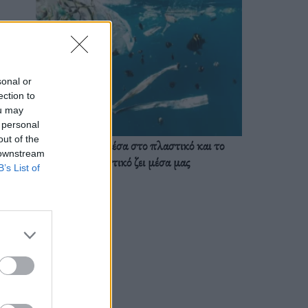
sonal or
ection to
ou may
 personal
out of the
Ζούμε ήδη μέσα στο πλαστικό και το
 downstream
πλαστικό ζει μέσα μας
B’s List of