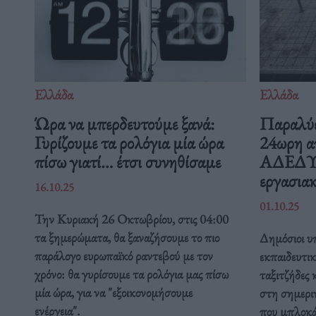
Ελλάδα
Ελλάδα
Ώρα να μπερδευτούμε ξανά:
Παραλύε
Γυρίζουμε τα ρολόγια μία ώρα
24ωρη α
πίσω γιατί… έτσι συνηθίσαμε
ΑΔΕΔΥ ε
εργασιακ
16.10.25
01.10.25
Την Κυριακή 26 Οκτωβρίου, στις 04:00
τα ξημερώματα, θα ξαναζήσουμε το πιο
Δημόσιοι υπ
παράλογο ευρωπαϊκό ραντεβού με τον
εκπαιδευτικ
χρόνο: θα γυρίσουμε τα ρολόγια μας πίσω
ταξιτζήδες 
μία ώρα, για να "εξοικονομήσουμε
στη σημερι
ενέργεια".
που μπλοκάρ