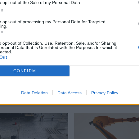
o opt-out of the Sale of my Personal Data.
περισσότερα
→
In
to opt-out of processing my Personal Data for Targeted
ing.
In
o opt-out of Collection, Use, Retention, Sale, and/or Sharing
ersonal Data that Is Unrelated with the Purposes for which it
δήθεν αστυνομικός
,
Θεσσαλονίκη
lected.
Out
CONFIRM
Δείτε επίσης
Data Deletion
Data Access
Privacy Policy