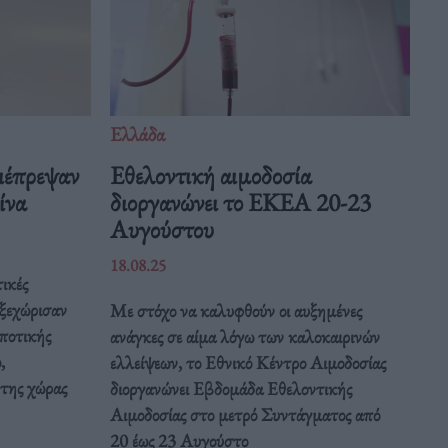
Ελλάδα
ιέπρεψαν
Eθελοντική αιμοδοσία
Κίνα
διοργανώνει το ΕΚΕΑ 20-23
Αυγούστου
18.08.25
ικές
 ξεχώρισαν
Με στόχο να καλυφθούν οι αυξημένες
ποτικής
ανάγκες σε αίμα λόγω των καλοκαιρινών
,
ελλείψεων, το Εθνικό Κέντρο Αιμοδοσίας
 της χώρας
διοργανώνει Εβδομάδα Εθελοντικής
Αιμοδοσίας στο μετρό Συντάγματος από
20 έως 23 Αυγούστο