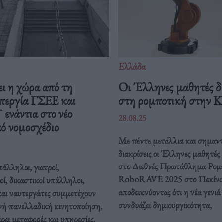
Ελλάδα
ι η χώρα από τη
Οι Έλληνες μαθητές δ
περγία ΓΣΕΕ και
στη ρομποτική στην 
νάντια στο νέο
28.08.25
ό νομοσχέδιο
Με πέντε μετάλλια και σημαντ
διακρίσεις οι Έλληνες μαθητές
στο Διεθνές Πρωτάθλημα Ρομ
άλληλοι, γιατροί,
RoboRAVE 2025 στο Πεκίνο
οί, δικαστικοί υπάλληλοι,
αποδεικνύοντας ότι η νέα γενιά
και ναυτεργάτες συμμετέχουν
συνδυάζει δημιουργικότητα,
νή πανελλαδική κινητοποίηση,
ει μεταφορές και υπηρεσίες.