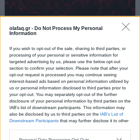
Events
olafaq.gr -
Do Not Process My Personal
Information
Παπαστράτος: 95 χρόνια ιστορίας με το
βλέμμα στραμμένο στο «επόμενο»
If you wish to opt-out of the sale, sharing to third parties, or
processing of your personal or sensitive information for
28.05.26
targeted advertising by us, please use the below opt-out
section to confirm your selection. Please note that after your
Με αφετηρία τον Πειραιά του 1931 και πυξίδα το μέλλον, η
opt-out request is processed you may continue seeing
Παπαστράτος γιόρτασε τα 95 χρόνια της και παρουσίασε το
interest-based ads based on personal information utilized by
FutuReady Greece.
us or personal information disclosed to third parties prior to
your opt-out. You may separately opt-out of the further
disclosure of your personal information by third parties on the
IAB’s list of downstream participants. This information may
also be disclosed by us to third parties on the
IAB’s List of
Downstream Participants
that may further disclose it to other
third parties.
Personal Data Processing Opt Outs