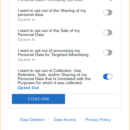
I want to opt-out of the Sharing of my
personal data.
Opted In
I want to opt-out of the Sale of my
Personal Data.
Events
Opted In
Thessaloniki Street Food Festival 2026:
I want to opt-out of processing my
Πέντε μέρες γεμάτες street food και μουσική
Personal Data for Targeted Advertising.
Opted In
στη ΔΕΘ
I want to opt-out of Collection, Use,
18.05.26
Retention, Sale, and/or Sharing of my
Personal Data that Is Unrelated with the
Purposes for which it was collected.
Από hip hop live και disco DJs μέχρι γεύσεις που μοιάζουν να
Opted Out
βγήκαν από food market του Τόκιο ή καντίνα στις 3 το πρωί
CONFIRM
στο Μεξικό, το Thessaloniki Street Food Festival επιστρέφει
τον Μάιο και η πόλη ε
Data Deletion
Data Access
Privacy Policy