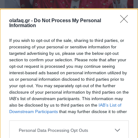
Διεθνή
olafaq.gr -
Do Not Process My Personal
Information
Ο Πάπας Λέων ΙΔ’ και η εγκύκλιος για την
Τεχνητή Νοημοσύνη, τη δημοκρατία και τη
If you wish to opt-out of the sale, sharing to third parties, or
συγκέντρωση ισχύος
processing of your personal or sensitive information for
targeted advertising by us, please use the below opt-out
02.06.26
section to confirm your selection. Please note that after your
opt-out request is processed you may continue seeing
Στην πρώτη του εγκύκλιο "Magnifica Humanitas", ο Πάπας
interest-based ads based on personal information utilized by
us or personal information disclosed to third parties prior to
Λέων ΙΔ’ χρησιμοποιεί την ΤΝ ως αφετηρία για να
your opt-out. You may separately opt-out of the further
καταγγείλει την ανισότητα, τον πόλεμο, τη διάβρωση της
disclosure of your personal information by third parties on the
δημοκρατίας και τη συγκέντρωση εξουσίας σε
IAB’s list of downstream participants. This information may
also be disclosed by us to third parties on the
IAB’s List of
Downstream Participants
that may further disclose it to other
third parties.
Personal Data Processing Opt Outs