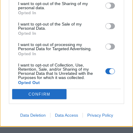
I want to opt-out of the Sharing of my
personal data.
Opted In
I want to opt-out of the Sale of my
Personal Data.
Opted In
I want to opt-out of processing my
Διεθνή
Personal Data for Targeted Advertising.
Opted In
Το “Ευρωβαρόμετρο” επιβεβαιώνει την
I want to opt-out of Collection, Use,
αβεβαιότητα των πολιτών της Ευρώπης
Retention, Sale, and/or Sharing of my
Personal Data that Is Unrelated with the
Purposes for which it was collected.
04.02.26
Opted Out
Το νέο "Ευρωβαρόμετρο" καταγράφει με ψυχρή ακρίβεια αυτή
CONFIRM
την αντίφαση. Oι πολίτες που ανησυχούν βαθιά για πολέμους,
ακρίβεια και αποσταθεροποίηση, αλλά ταυτόχρονα ζητούν μια
πιο δυνατή, πιο παρούσα Ευ
Data Deletion
Data Access
Privacy Policy