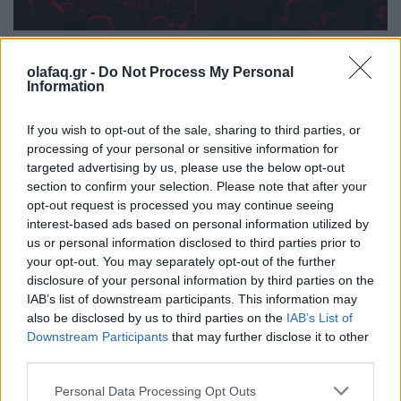
Events
olafaq.gr -
Do Not Process My Personal
Παπαστράτος: 95 χρόνια ιστορίας με το
Information
βλέμμα στραμμένο στο «επόμενο»
If you wish to opt-out of the sale, sharing to third parties, or
28.05.26
processing of your personal or sensitive information for
targeted advertising by us, please use the below opt-out
Με αφετηρία τον Πειραιά του 1931 και πυξίδα το μέλλον, η
section to confirm your selection. Please note that after your
opt-out request is processed you may continue seeing
Παπαστράτος γιόρτασε τα 95 χρόνια της και παρουσίασε το
interest-based ads based on personal information utilized by
FutuReady Greece.
us or personal information disclosed to third parties prior to
your opt-out. You may separately opt-out of the further
disclosure of your personal information by third parties on the
IAB’s list of downstream participants. This information may
also be disclosed by us to third parties on the
IAB’s List of
Downstream Participants
that may further disclose it to other
third parties.
Personal Data Processing Opt Outs