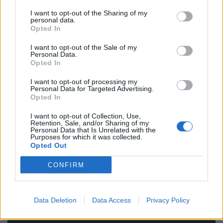
I want to opt-out of the Sharing of my
personal data.
Opted In
I want to opt-out of the Sale of my
Events
Personal Data.
Opted In
Thessaloniki Street Food Festival 2026:
I want to opt-out of processing my
Πέντε μέρες γεμάτες street food και μουσική
Personal Data for Targeted Advertising.
στη ΔΕΘ
Opted In
I want to opt-out of Collection, Use,
18.05.26
Retention, Sale, and/or Sharing of my
Personal Data that Is Unrelated with the
Purposes for which it was collected.
Από hip hop live και disco DJs μέχρι γεύσεις που μοιάζουν να
Opted Out
βγήκαν από food market του Τόκιο ή καντίνα στις 3 το πρωί
CONFIRM
στο Μεξικό, το Thessaloniki Street Food Festival επιστρέφει
τον Μάιο και η πόλη ε
Data Deletion
Data Access
Privacy Policy