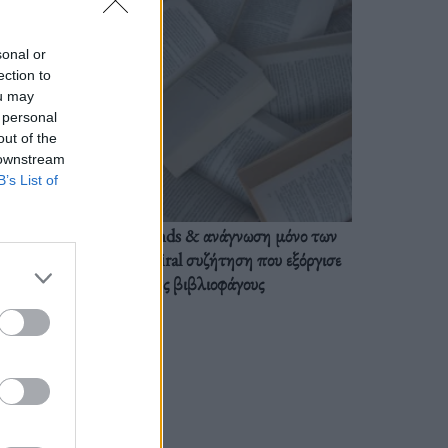
sonal or
ection to
ou may
 personal
out of the
 downstream
B’s List of
BookTok trends & ανάγνωση μόνο των
διαλόγων: Η viral συζήτηση που εξόργισε
τους βιβλιοφάγους