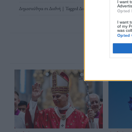
I want 
Advertis
Δημοσιεύθηκε σε
Διεθνή
|
Tagged
Διεθνείς σχέσεις
,
Ερντογάν
,
Ισ
Opted 
I want t
of my P
was col
Opted 