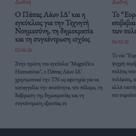
Διεθνή
Διεθνή
Ο Πάπας Λέων ΙΔ’ και η
Το “Ευρ
εγκύκλιος για την Τεχνητή
επιβεβαι
Νοημοσύνη, τη δημοκρατία
των πολ
και τη συγκέντρωση ισχύος
04.02.26
02.06.26
Το νέο "Ευ
ψυχρή ακρί
Στην πρώτη του εγκύκλιο "Magnifica
πολίτες που
Humanitas", ο Πάπας Λέων ΙΔ’
πολέμους, α
χρησιμοποιεί την ΤΝ ως αφετηρία για να
αλλά ταυτόχ
καταγγείλει την ανισότητα, τον πόλεμο, τη
πιο παρούσ
διάβρωση της δημοκρατίας και τη
συγκέντρωση εξουσίας σε