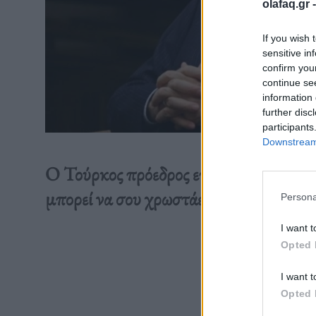
olafaq.gr 
If you wish 
sensitive in
confirm you
continue se
information 
further disc
participants
Downstream 
Ο Τούρκος πρόεδρος επιτέθηκε σε Ισρ
μπορεί να σου χρωστάει πολλά, η Τουρ
Persona
I want t
Opted 
Διαβάστε 
I want t
Opted 