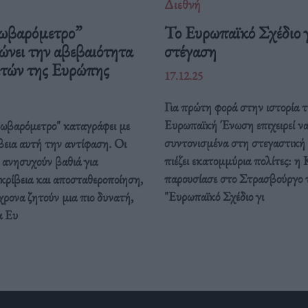
Διεθνή
ωβαρόμετρο”
Το Ευρωπαϊκό Σχέδιο γ
ώνει την αβεβαιότητα
στέγαση
ιτών της Ευρώπης
17.12.25
Για πρώτη φορά στην ιστορία τ
Ευρωπαϊκή Ένωση επιχειρεί ν
ρωβαρόμετρο" καταγράφει με
συντονισμένα στη στεγαστική
βεια αυτή την αντίφαση. Oι
πιέζει εκατομμύρια πολίτες: η 
 ανησυχούν βαθιά για
παρουσίασε στο Στρασβούργο 
κρίβεια και αποσταθεροποίηση,
"Ευρωπαϊκό Σχέδιο γι
ρονα ζητούν μια πιο δυνατή,
α Ευ