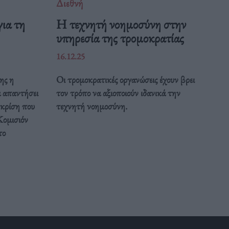
Διεθνή
ια τη
Η τεχνητή νοημοσύνη στην
υπηρεσία της τρομοκρατίας
16.12.25
ης η
Οι τρομοκρατικές οργανώσεις έχουν βρει
α απαντήσει
τον τρόπο να αξιοποιούν ιδανικά την
 κρίση που
τεχνητή νοημοσύνη.
Κομισιόν
το