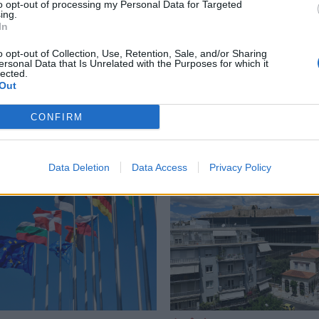
to opt-out of processing my Personal Data for Targeted
ing.
ραήλ
,
Χαμάς
In
o opt-out of Collection, Use, Retention, Sale, and/or Sharing
ersonal Data that Is Unrelated with the Purposes for which it
lected.
Out
Δείτε επίσης
CONFIRM
Data Deletion
Data Access
Privacy Policy