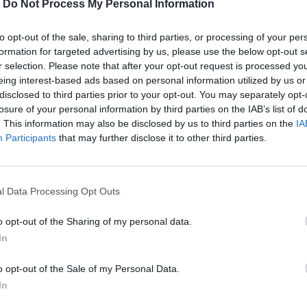
-
Do Not Process My Personal Information
to opt-out of the sale, sharing to third parties, or processing of your per
formation for targeted advertising by us, please use the below opt-out s
r selection. Please note that after your opt-out request is processed y
eing interest-based ads based on personal information utilized by us or
disclosed to third parties prior to your opt-out. You may separately opt-
losure of your personal information by third parties on the IAB’s list of
. This information may also be disclosed by us to third parties on the
IA
Participants
that may further disclose it to other third parties.
αήλ και Νετανιάχου, λέγοντας: «Η Δύση
κία όμως τίποτα»
l Data Processing Opt Outs
o opt-out of the Sharing of my personal data.
In
περισσότερα
→
o opt-out of the Sale of my Personal Data.
In