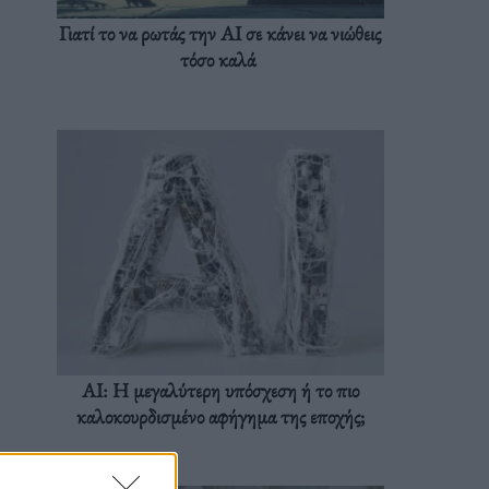
Γιατί το να ρωτάς την AI σε κάνει να νιώθεις
τόσο καλά
AI: Η μεγαλύτερη υπόσχεση ή το πιο
καλοκουρδισμένο αφήγημα της εποχής;