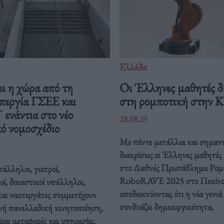
Ελλάδα
ι η χώρα από τη
Οι Έλληνες μαθητές δ
περγία ΓΣΕΕ και
στη ρομποτική στην 
νάντια στο νέο
28.08.25
ό νομοσχέδιο
Με πέντε μετάλλια και σημαντ
διακρίσεις οι Έλληνες μαθητές
στο Διεθνές Πρωτάθλημα Ρομ
άλληλοι, γιατροί,
RoboRAVE 2025 στο Πεκίνο
οί, δικαστικοί υπάλληλοι,
αποδεικνύοντας ότι η νέα γενιά
και ναυτεργάτες συμμετέχουν
συνδυάζει δημιουργικότητα,
νή πανελλαδική κινητοποίηση,
ει μεταφορές και υπηρεσίες.