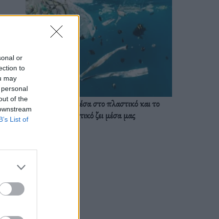
sonal or
ection to
ou may
 personal
out of the
Ζούμε ήδη μέσα στο πλαστικό και το
 downstream
πλαστικό ζει μέσα μας
B’s List of