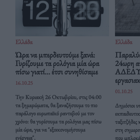
Ελλάδα
Ελλάδα
Ώρα να μπερδευτούμε ξανά:
Παραλύε
Γυρίζουμε τα ρολόγια μία ώρα
24ωρη α
πίσω γιατί… έτσι συνηθίσαμε
ΑΔΕΔΥ ε
εργασιακ
16.10.25
01.10.25
Την Κυριακή 26 Οκτωβρίου, στις 04:00
τα ξημερώματα, θα ξαναζήσουμε το πιο
Δημόσιοι υπ
παράλογο ευρωπαϊκό ραντεβού με τον
εκπαιδευτικ
χρόνο: θα γυρίσουμε τα ρολόγια μας πίσω
ταξιτζήδες 
μία ώρα, για να "εξοικονομήσουμε
στη σημερι
ενέργεια".
που μπλοκάρ