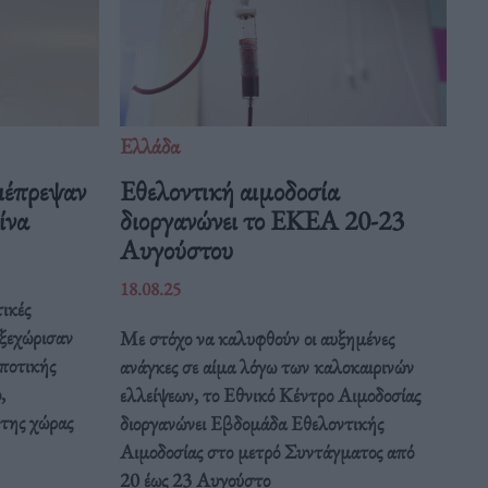
Ελλάδα
ιέπρεψαν
Eθελοντική αιμοδοσία
Κίνα
διοργανώνει το ΕΚΕΑ 20-23
Αυγούστου
18.08.25
ικές
 ξεχώρισαν
Με στόχο να καλυφθούν οι αυξημένες
ποτικής
ανάγκες σε αίμα λόγω των καλοκαιρινών
,
ελλείψεων, το Εθνικό Κέντρο Αιμοδοσίας
 της χώρας
διοργανώνει Εβδομάδα Εθελοντικής
Αιμοδοσίας στο μετρό Συντάγματος από
20 έως 23 Αυγούστο