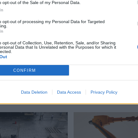
o opt-out of the Sale of my Personal Data.
περισσότερα
→
In
to opt-out of processing my Personal Data for Targeted
ing.
In
o opt-out of Collection, Use, Retention, Sale, and/or Sharing
ersonal Data that Is Unrelated with the Purposes for which it
νωση
,
Καταιγίδες
lected.
Out
CONFIRM
Δείτε επίσης
Data Deletion
Data Access
Privacy Policy