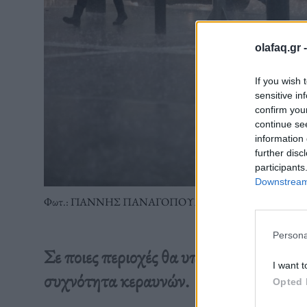
olafaq.gr 
If you wish 
sensitive in
confirm you
continue se
information 
further disc
participants
Downstream 
Φωτ.: ΓΙΑΝΝΗΣ ΠΑΝΑΓΟΠΟΥΛΟΣ / EUROKINISSI
Persona
Σε ποιες περιοχές θα υπάρξουν ισχυρές
I want t
συχνότητα κεραυνών.
Opted 