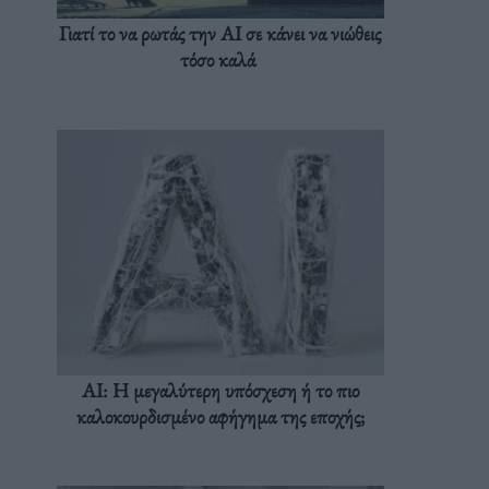
Γιατί το να ρωτάς την AI σε κάνει να νιώθεις
τόσο καλά
AI: Η μεγαλύτερη υπόσχεση ή το πιο
καλοκουρδισμένο αφήγημα της εποχής;