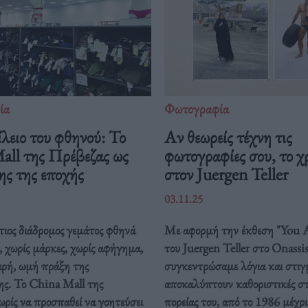
ία
Φωτογραφία
λειο του φθηνού: Το
Αν θεωρείς τέχνη τις
all της Πρέβεζας ως
φωτογραφίες σου, το 
ης της εποχής
στον Juergen Teller
03.11.25
ιος διάδρομος γεμάτος φθηνά
Με αφορμή την έκθεση "You A
, χωρίς μάρκες, χωρίς αφήγημα,
του Juergen Teller στο Onassi
αρή, ωμή πράξη της
συγκεντρώσαμε λόγια και στιγ
ς. Το China Mall της
αποκαλύπτουν καθοριστικές στ
ρίς να προσπαθεί να γοητεύσει
πορείας του, από το 1986 μέχρ