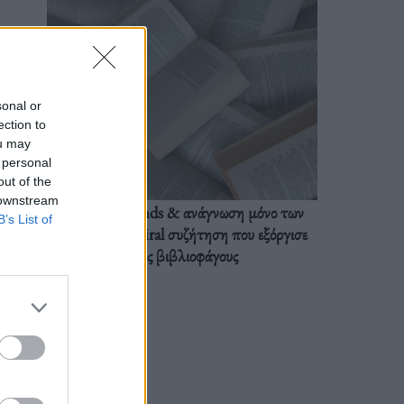
sonal or
ection to
ou may
 personal
out of the
 downstream
BookTok trends & ανάγνωση μόνο των
B’s List of
διαλόγων: Η viral συζήτηση που εξόργισε
τους βιβλιοφάγους