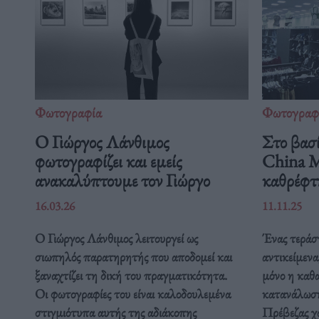
Φωτογραφία
Φωτογραφ
Ο Γιώργος Λάνθιμος
Στο βασί
φωτογραφίζει και εμείς
China M
ανακαλύπτουμε τον Γιώργο
καθρέφτ
16.03.26
11.11.25
Ο Γιώργος Λάνθιμος λειτουργεί ως
Ένας τεράστ
σιωπηλός παρατηρητής που αποδομεί και
αντικείμενα
ξαναχτίζει τη δική του πραγματικότητα.
μόνο η καθ
Οι φωτογραφίες του είναι καλοδουλεμένα
κατανάλωση
στιγμιότυπα αυτής της αδιάκοπης
Πρέβεζας χω