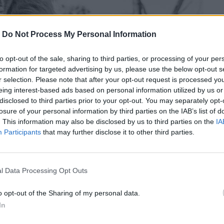
-
Do Not Process My Personal Information
to opt-out of the sale, sharing to third parties, or processing of your per
formation for targeted advertising by us, please use the below opt-out s
r selection. Please note that after your opt-out request is processed y
eing interest-based ads based on personal information utilized by us or
disclosed to third parties prior to your opt-out. You may separately opt-
losure of your personal information by third parties on the IAB’s list of
. This information may also be disclosed by us to third parties on the
IA
Participants
that may further disclose it to other third parties.
l Data Processing Opt Outs
ερί JL Modern στο Παλμ Μπιτς που θα
o opt-out of the Sharing of my personal data.
ε μερικές συγκλονιστικές φωτογραφίες του
In
ό αυτές.