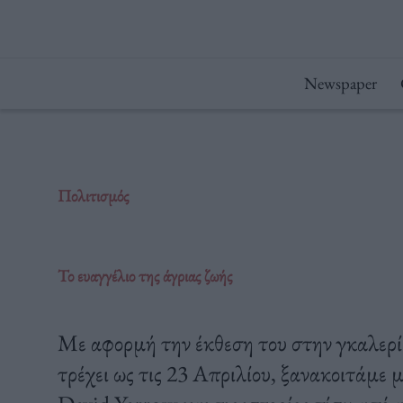
Μετάβαση
στο
περιεχόμενο
Newspaper
Πολιτισμός
Το ευαγγέλιο της άγριας ζωής
Με αφορμή την έκθεση του στην γκαλερ
τρέχει ως τις 23 Απριλίου, ξανακοιτάμε 