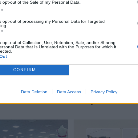
o opt-out of the Sale of my Personal Data.
In
περισσότερα
→
to opt-out of processing my Personal Data for Targeted
ing.
In
o opt-out of Collection, Use, Retention, Sale, and/or Sharing
ersonal Data that Is Unrelated with the Purposes for which it
lected.
,
ευαγγέλιο
,
ζούγκλα
,
Φωτογραφία
Out
CONFIRM
Data Deletion
Data Access
Privacy Policy
Δείτε επίσης