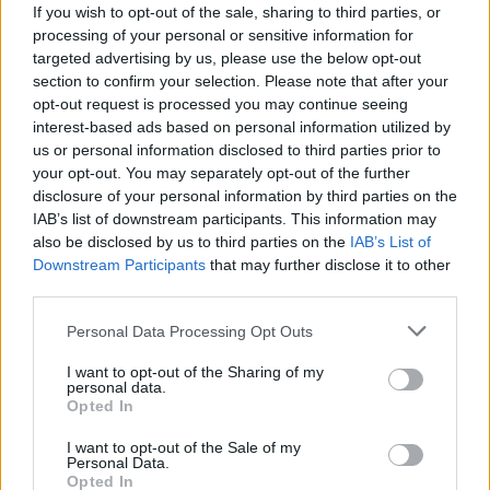
If you wish to opt-out of the sale, sharing to third parties, or
Λέων ΙΔ’ χρησιμοποιεί την ΤΝ ως αφετηρία για να
processing of your personal or sensitive information for
καταγγείλει την ανισότητα, τον πόλεμο, τη διάβρωση της
targeted advertising by us, please use the below opt-out
δημοκρατίας και τη συγκέντρωση εξουσίας σε
section to confirm your selection. Please note that after your
opt-out request is processed you may continue seeing
interest-based ads based on personal information utilized by
us or personal information disclosed to third parties prior to
your opt-out. You may separately opt-out of the further
disclosure of your personal information by third parties on the
IAB’s list of downstream participants. This information may
also be disclosed by us to third parties on the
IAB’s List of
Downstream Participants
that may further disclose it to other
third parties.
Personal Data Processing Opt Outs
I want to opt-out of the Sharing of my
personal data.
Διεθνή
Opted In
Το “Ευρωβαρόμετρο” επιβεβαιώνει την
I want to opt-out of the Sale of my
Personal Data.
αβεβαιότητα των πολιτών της Ευρώπης
Opted In