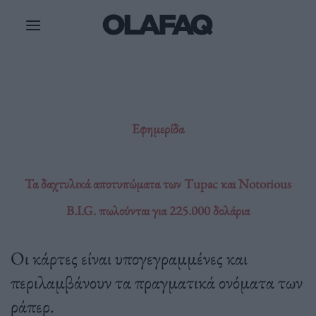
Μετάβαση
στο
περιεχόμενο
Εφημερίδα
Τα δαχτυλικά αποτυπώματα των Tupac και Notorious
B.I.G. πωλούνται για 225.000 δολάρια
Οι κάρτες είναι υπογεγραμμένες και
περιλαμβάνουν τα πραγματικά ονόματα των
ράπερ.