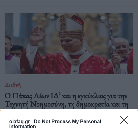
Διεθνή
Ο Πάπας Λέων ΙΔ’ και η εγκύκλιος για την
Τεχνητή Νοημοσύνη, τη δημοκρατία και τη
συγκέντρωση ισχύος
olafaq.gr -
Do Not Process My Personal
02.06.26
Information
Στην πρώτη του εγκύκλιο "Magnifica Humanitas", ο Πάπας