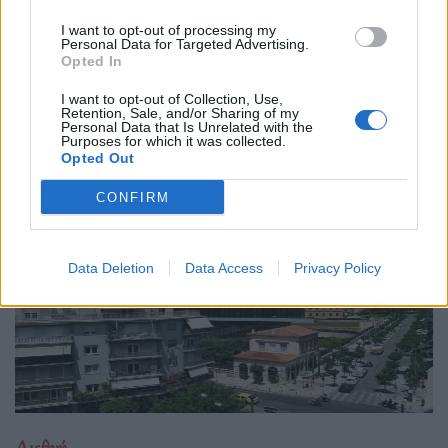
04.02.26
I want to opt-out of processing my
Personal Data for Targeted Advertising.
Opted In
Το νέο "Ευρωβαρόμετρο" καταγράφει με ψυχρή ακρίβεια αυτή
την αντίφαση. Oι πολίτες που ανησυχούν βαθιά για πολέμους,
I want to opt-out of Collection, Use,
Retention, Sale, and/or Sharing of my
ακρίβεια και αποσταθεροποίηση, αλλά ταυτόχρονα ζητούν μια
Personal Data that Is Unrelated with the
Purposes for which it was collected.
πιο δυνατή, πιο παρούσα Ευ
Opted Out
CONFIRM
Data Deletion
Data Access
Privacy Policy
Διεθνή