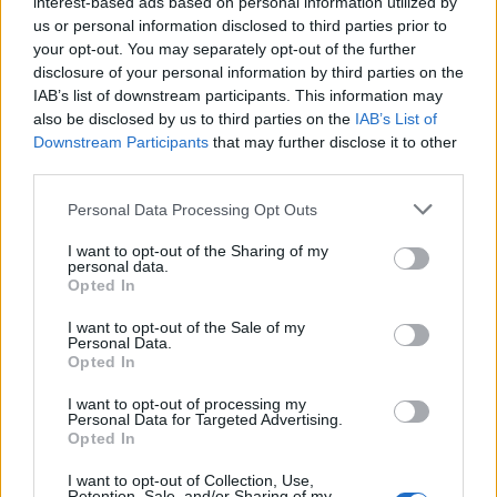
Δημοσιεύθηκε σε
Erotica
|
Tagged
cybersex
,
Dating Application
,
interest-based ads based on personal information utilized by
us or personal information disclosed to third parties prior to
erotica
,
sexting
,
ερωτική ιστορία
your opt-out. You may separately opt-out of the further
disclosure of your personal information by third parties on the
IAB’s list of downstream participants. This information may
also be disclosed by us to third parties on the
IAB’s List of
Downstream Participants
that may further disclose it to other
Δείτε επίσης
third parties.
Personal Data Processing Opt Outs
I want to opt-out of the Sharing of my
personal data.
Opted In
I want to opt-out of the Sale of my
Personal Data.
Opted In
I want to opt-out of processing my
Personal Data for Targeted Advertising.
Opted In
I want to opt-out of Collection, Use,
Retention, Sale, and/or Sharing of my