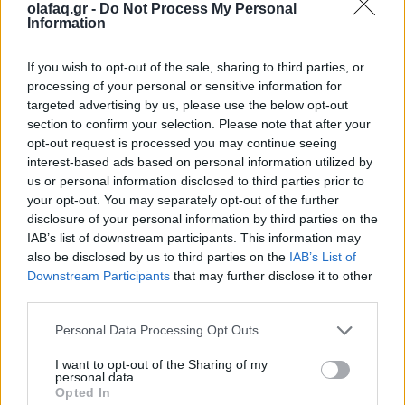
olafaq.gr -
Do Not Process My Personal
Η Barbie αφήνει τα τακούνια και πιάνει τη μπάλα του
Information
ράγκμπι. Η Mattel παρουσίασε νέες κούκλες εμπνευσμένες
από γυναίκες-πρωταθλήτριες που αλλάζουν τα δεδομένα στον
If you wish to opt-out of the sale, sharing to third parties, or
αθλητισμό, με πρωταγωνίστρια την Άγγ
processing of your personal or sensitive information for
targeted advertising by us, please use the below opt-out
section to confirm your selection. Please note that after your
opt-out request is processed you may continue seeing
interest-based ads based on personal information utilized by
us or personal information disclosed to third parties prior to
your opt-out. You may separately opt-out of the further
disclosure of your personal information by third parties on the
IAB’s list of downstream participants. This information may
also be disclosed by us to third parties on the
IAB’s List of
Downstream Participants
that may further disclose it to other
third parties.
Personal Data Processing Opt Outs
Αθλητισμός
I want to opt-out of the Sharing of my
personal data.
Ο Άλεξ Χόνολντ σκαρφαλώνει το Taipei 101
Opted In