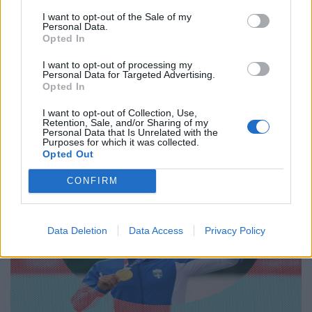
– Live στο Netflix το πιο ριψοκίνδυνο event
I want to opt-out of the Sale of my
του 2026
Personal Data.
Opted In
01.10.25
I want to opt-out of processing my
Personal Data for Targeted Advertising.
Ο θρυλικός free solo αναρριχητής ετοιμάζεται να ανέβει χωρίς
Opted In
σχοινιά στον ουρανοξύστη-σύμβολο της Ταϊβάν, σε ένα δίωρο
I want to opt-out of Collection, Use,
live τηλεοπτικό υπερθέαμα του Netflix με τίτλο Skyscraper
Retention, Sale, and/or Sharing of my
Live.
Personal Data that Is Unrelated with the
Purposes for which it was collected.
Opted Out
CONFIRM
Data Deletion
Data Access
Privacy Policy