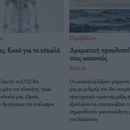
ον
Περιβάλλον
ς; Κακό για τα κόκαλά
Δραματική προειδοποί
τους ωκεανούς
20.01.26
λέει ότι το CO2 δεν
Οι ωκεανοί αλλάζουν μπροστά 
ι μόνο τον πλανήτη, τρώει
μας με ρυθμούς που δεν επιτρέ
 κόκαλά μας. Ωραία,
εφησυχασμό: τεράστιες μάζες 
 θα φύγουμε πιο ανάλαφροι.
εξαπλώνονται, σκοτεινιάζουν τ
σηματοδοτούν μια επικίνδυνη
του θαλάσσιου