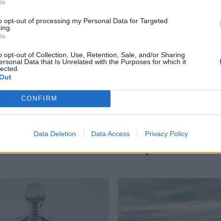
In
περισσότερα
→
to opt-out of processing my Personal Data for Targeted
ing.
In
o opt-out of Collection, Use, Retention, Sale, and/or Sharing
ersonal Data that Is Unrelated with the Purposes for which it
lected.
κα
,
Προστασία των Ωκεανών
,
Χιλή
,
Χώρες της Αμερικής
Out
CONFIRM
Data Deletion
Data Access
Privacy Policy
Δείτε επίσης