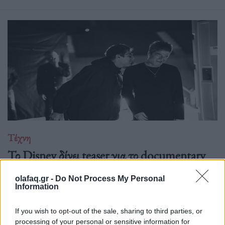
Τέχνη
Το Disney δίνει teaser για το documentary
“Don’t Look Back in Anger” των Oasis
olafaq.gr -
Do Not Process My Personal
07.07.26
Information
Το "Don’t Look Back in Anger" καταγράφει την επανένωση
If you wish to opt-out of the sale, sharing to third parties, or
των Oasis και την sold-out περιοδεία “Oasis Live
processing of your personal or sensitive information for