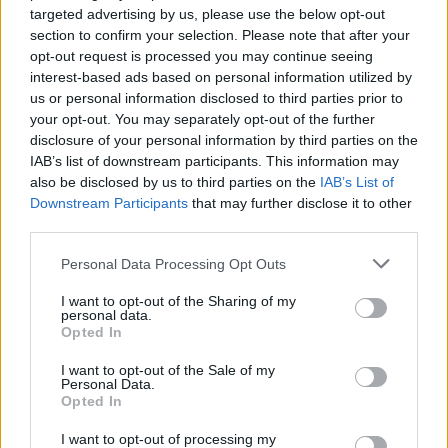
targeted advertising by us, please use the below opt-out
section to confirm your selection. Please note that after your
opt-out request is processed you may continue seeing
interest-based ads based on personal information utilized by
us or personal information disclosed to third parties prior to
your opt-out. You may separately opt-out of the further
disclosure of your personal information by third parties on the
IAB’s list of downstream participants. This information may
also be disclosed by us to third parties on the
IAB’s List of
Downstream Participants
that may further disclose it to other
third parties.
Personal Data Processing Opt Outs
Τέχνη
I want to opt-out of the Sharing of my
personal data.
Philip Glass: Παγκόσμια γιορτή για τα 90ά
Opted In
γενέθλιά του με πρεμιέρα της “Συμφωνίας
I want to opt-out of the Sale of my
Νο. 15: Lincoln”
Personal Data.
Opted In
29.05.26
I want to opt-out of processing my