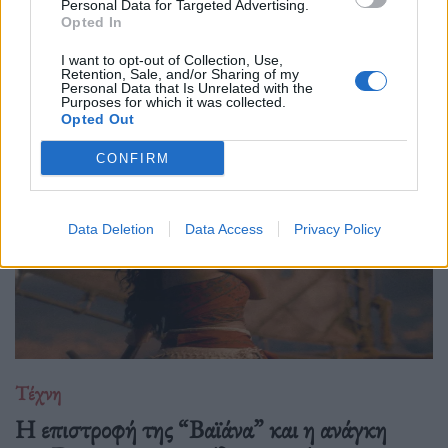
Personal Data for Targeted Advertising.
Ο Philip Glass θα γιορτάσει τα 90ά του γενέθλια στις 31
Opted In
Ιανουαρίου 2027 με μια πολυετή, διεθνή σειρά εκδηλώσεων
I want to opt-out of Collection, Use,
που κορυφώνεται με την παγκόσμια πρεμιέρα της "Συμφωνίας
Retention, Sale, and/or Sharing of my
Personal Data that Is Unrelated with the
Νο. 15: Lincoln" και επετειακά
Purposes for which it was collected.
Opted Out
CONFIRM
Data Deletion
Data Access
Privacy Policy
Τέχνη
Η επιστροφή της “Βαϊάνα” και η ανάγκη