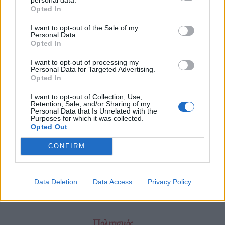
Opted In
Το “Temple of the Heart” θα είναι ο ναός που θα
I want to opt-out of the Sale of my
Personal Data.
καλεί τους παρευρισκόμενους να θυμούνται το
Opted In
παρελθόν, να αναγνωρίζουν το παρόν και να
I want to opt-out of processing my
ονειρεύονται το μέλλον.
Personal Data for Targeted Advertising.
Opted In
I want to opt-out of Collection, Use,
Διαβάστε περισσότερα
→
Retention, Sale, and/or Sharing of my
Personal Data that Is Unrelated with the
Purposes for which it was collected.
Opted Out
CONFIRM
Δημοσιεύθηκε σε
Αρχιτεκτονική
|
Tagged
Black Rock City
,
Burning
Man
,
Temple of Heart
,
αρχιτεκτονική Νεβάδα
,
Νεβάδα
Data Deletion
Data Access
Privacy Policy
Πολιτισμός