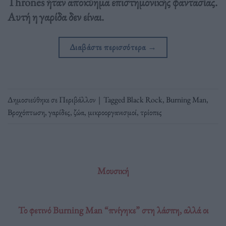
Thrones ήταν αποκύημα επιστημονικής φαντασίας.
Αυτή η γαρίδα δεν είναι.
Διαβάστε περισσότερα
→
Δημοσιεύθηκε σε
Περιβάλλον
|
Tagged
Black Rock
,
Burning Man
,
Βροχόπτωση
,
γαρίδες
,
ζώα
,
μικροοργανισμοί
,
τρίοπες
Μουσική
Το φετινό Burning Man “πνίγηκε” στη λάσπη, αλλά οι