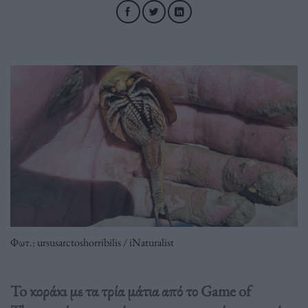
Φωτ.: ursusarctoshorribilis / iNaturalist
To κοράκι με τα τρία μάτια από το Game of