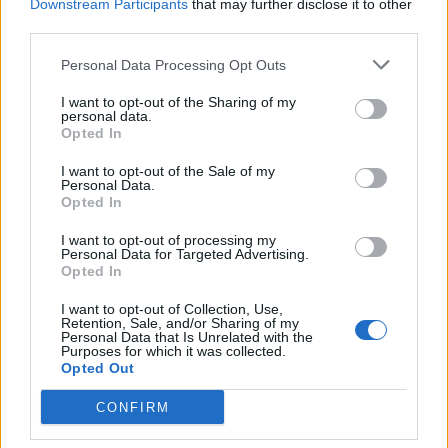
Downstream Participants
that may further disclose it to other
third parties.
Personal Data Processing Opt Outs
I want to opt-out of the Sharing of my
personal data.
Opted In
I want to opt-out of the Sale of my
Personal Data.
Opted In
I want to opt-out of processing my
Personal Data for Targeted Advertising.
Κινηματογράφος
Opted In
The Blair Witch Project επιστρέφει στους
I want to opt-out of Collection, Use,
κινηματογράφους με νέα ταινία το 2027
Retention, Sale, and/or Sharing of my
Personal Data that Is Unrelated with the
Purposes for which it was collected.
01.07.26
Opted Out
Όλα όσα γνωρίζουμε για τη νέα εκδοχή του The Blair Witch
CONFIRM
Project από τη Lionsgate: ημερομηνία