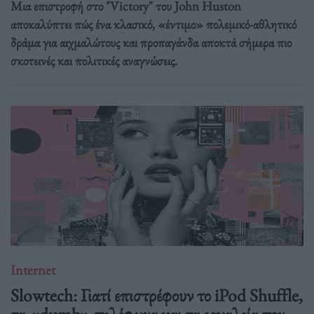
Μια επιστροφή στο "Victory" του John Huston
αποκαλύπτει πώς ένα κλασικό, «έντιμο» πολεμικό-αθλητικό
δράμα για αιχμαλώτους και προπαγάνδα αποκτά σήμερα πιο
σκοτεινές και πολιτικές αναγνώσεις.
Internet
Slowtech: Γιατί επιστρέφουν το iPod Shuffle,
τα «dumb» τηλέφωνα και τα εργαλεία που