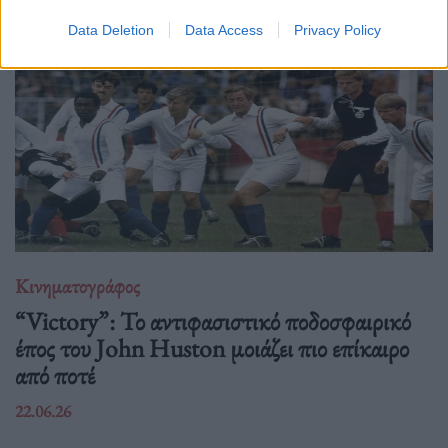
Data Deletion
Data Access
Privacy Policy
Κινηματογράφος
“Victory”: Το αντιφασιστικό ποδοσφαιρικό
έπος του John Huston μοιάζει πιο επίκαιρο
από ποτέ
22.06.26