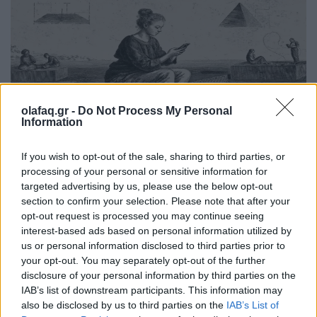
olafaq.gr -
Do Not Process My Personal
Information
ΑΙ
If you wish to opt-out of the sale, sharing to third parties, or
processing of your personal or sensitive information for
Όταν η παρηγοριά έχει γραφτεί σε κώδικα
targeted advertising by us, please use the below opt-out
section to confirm your selection. Please note that after your
23.07.26
opt-out request is processed you may continue seeing
interest-based ads based on personal information utilized by
Δεν είναι η τεχνητή νοημοσύνη που γίνεται επικίνδυνη. Είναι
us or personal information disclosed to third parties prior to
η στιγμή που μια κοινωνία αρχίζει να πιστεύει ότι ένας
your opt-out. You may separately opt-out of the further
αλγόριθμος μπορεί να αντικαταστήσει τον άνθρωπο στις πιο
disclosure of your personal information by third parties on the
IAB’s list of downstream participants. This information may
εύθραυστες στιγμές της ζωής.
also be disclosed by us to third parties on the
IAB’s List of