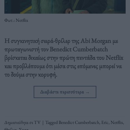
Φωτ.: Netflix
Η συγκινητική σειρά-θρίλερ της Abi Morgan με
πρωταγωνιστή τον Benedict Cumberbatch
βρίσκεται δικαίως στην πρώτη πεντάδα του Netflix
και προβλέπουμε ότι μέσα στις επόμενες μπορεί να
το δούμε στην κορυφή.
Διαβάστε περισσότερα
→
Δημοσιεύθηκε σε
TV
|
Tagged
Benedict Cumberbatch
,
Eric
,
Netflix
,
Θρίλερ
,
Σειρα