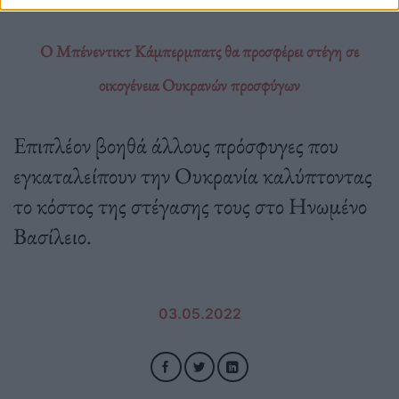
Ο Μπένεντικτ Κάμπερμπατς θα προσφέρει στέγη σε
οικογένεια Ουκρανών προσφύγων
Επιπλέον βοηθά άλλους πρόσφυγες που
εγκαταλείπουν την Ουκρανία καλύπτοντας
το κόστος της στέγασης τους στο Ηνωμένο
Βασίλειο.
03.05.2022