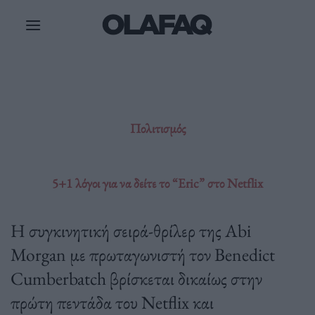
Μετάβαση
στο
περιεχόμενο
Πολιτισμός
5+1 λόγοι για να δείτε το “Eric” στο Netflix
Η συγκινητική σειρά-θρίλερ της Abi
Morgan με πρωταγωνιστή τον Benedict
Cumberbatch βρίσκεται δικαίως στην
πρώτη πεντάδα του Netflix και