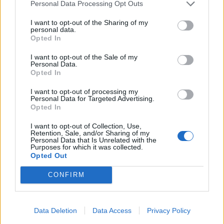
Personal Data Processing Opt Outs
I want to opt-out of the Sharing of my
Ο ηθοποιός είχε δηλώσει ότι ανέλαβε τον ρόλο του
personal data.
Opted In
στο «12 χρόνια σκλάβος» επειδή λυπόταν που οι
I want to opt-out of the Sale of my
πρόγονοί του είχαν εμπλακεί στο δουλεμπόριο.
Personal Data.
Opted In
Διαβάστε περισσότερα
→
I want to opt-out of processing my
Personal Data for Targeted Advertising.
Opted In
I want to opt-out of Collection, Use,
Retention, Sale, and/or Sharing of my
Personal Data that Is Unrelated with the
Δημοσιεύθηκε σε
Διεθνή
|
Tagged
Benedict Cumberbatch
,
Δουλεία
,
Purposes for which it was collected.
Μπαρμπάντος
,
Σκλάβος
Opted Out
CONFIRM
Data Deletion
Data Access
Privacy Policy
Εφημερίδα