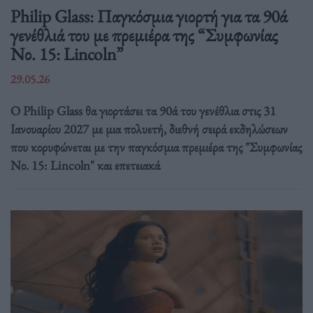
Philip Glass: Παγκόσμια γιορτή για τα 90ά
γενέθλιά του με πρεμιέρα της “Συμφωνίας
Νο. 15: Lincoln”
29.05.26
Ο Philip Glass θα γιορτάσει τα 90ά του γενέθλια στις 31
Ιανουαρίου 2027 με μια πολυετή, διεθνή σειρά εκδηλώσεων
που κορυφώνεται με την παγκόσμια πρεμιέρα της "Συμφωνίας
Νο. 15: Lincoln" και επετειακά