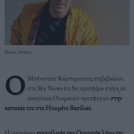
Photo: Twitter
Ο
Μπένεντικτ Κάμπερμπατς επιβεβαίωσε
στο Sky News ότι θα προσφέρει στέγη σε
οικογένεια Ουκρανών προσφύγων
στην
κατοικία του στο Ηνωμένο Βασίλειο
.
Η οικογένεια
εγκατέλειψε την Ουκρανία λόγω της