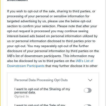
If you wish to opt-out of the sale, sharing to third parties, or
processing of your personal or sensitive information for
Πηγή: ΑΠΕ-ΜΠΕ
targeted advertising by us, please use the below opt-out
section to confirm your selection. Please note that after your
opt-out request is processed you may continue seeing
Ακολουθήστε το OLAFAQ
interest-based ads based on personal information utilized by
us or personal information disclosed to third parties prior to
στο Google News
your opt-out. You may separately opt-out of the further
disclosure of your personal information by third parties on the
IAB’s list of downstream participants. This information may
also be disclosed by us to third parties on the
IAB’s List of
Downstream Participants
that may further disclose it to other
third parties.
Newsroom
Personal Data Processing Opt Outs
I want to opt-out of the Sharing of my
personal data.
Ετικέτες :
Benedict Cumberbatch
,
Μπένεντικτ Κάμπερμπατς
,
Opted In
Ουκρανία
,
Ουκρανοί Πρόσφυγες
,
Πρόσφυγες
.
I want to opt-out of the Sale of my