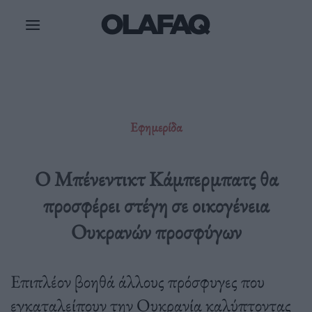
Μετάβαση
στο
περιεχόμενο
Εφημερίδα
Ο Μπένεντικτ Κάμπερμπατς θα
προσφέρει στέγη σε οικογένεια
Ουκρανών προσφύγων
Επιπλέον βοηθά άλλους πρόσφυγες που
εγκαταλείπουν την Ουκρανία καλύπτοντας