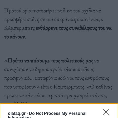
Προτού οριστικοποιήσει τα δικά του σχέδια να
προσφέρει στέγη σε μια ουκρανική οικογένεια, ο
Κάμπερμπατς
ενθάρρυνε τους συναδέλφους του να
το κάνουν
.
«
Πρέπει να πιέσουμε τους πολιτικούς μας
να
συνεχίσουν να δημιουργούν κάποιου είδους
προσφυγικό… καταφύγιο εδώ για τους ανθρώπους
που υποφέρουν» είπε ο Κάμπερμπατς. «Ο καθένας
πρέπει να κάνει όσα περισσότερα μπορεί» τόνισε,
μεταξύ άλλων.
olafaq.gr -
Do Not Process My Personal
Information