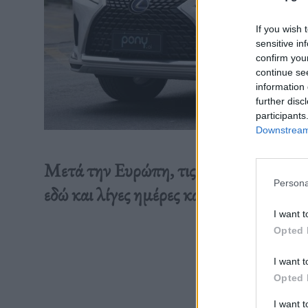
If you wish 
sensitive in
confirm you
continue se
information 
further disc
participants
Downstream 
Μετά την Ευρώπη, τις ΗΠΑ και το Ισ
Persona
εδώ και λίγες ημέρες και στο Πεκίνο.
I want t
Opted 
Διαβάστε 
I want t
Opted 
I want 