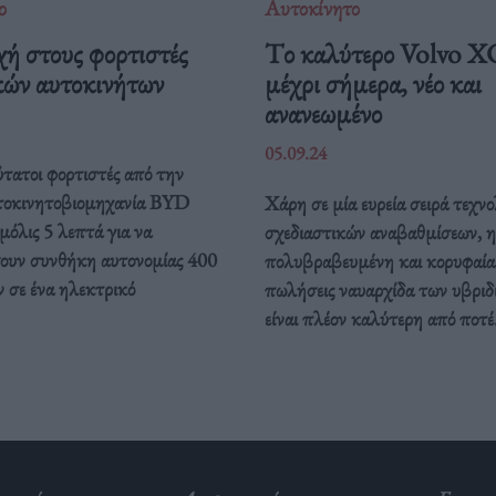
ο
Αυτοκίνητο
ή στους φορτιστές
Tο καλύτερο Volvo X
κών αυτοκινήτων
μέχρι σήμερα, νέο και
ανανεωμένο
05.09.24
ύτατοι φορτιστές από την
υτοκινητοβιομηχανία BYD
Χάρη σε μία ευρεία σειρά τεχν
 μόλις 5 λεπτά για να
σχεδιαστικών αναβαθμίσεων, η
ουν συνθήκη αυτονομίας 400
πολυβραβευμένη και κορυφαία
 σε ένα ηλεκτρικό
πωλήσεις ναυαρχίδα των υβρι
.
είναι πλέον καλύτερη από ποτέ