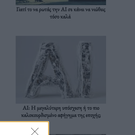
Γιατί το να ρωτάς την AI σε κάνει να νιώθεις
τόσο καλά
AI: Η μεγαλύτερη υπόσχεση ή το πιο
καλοκουρδισμένο αφήγημα της εποχής;