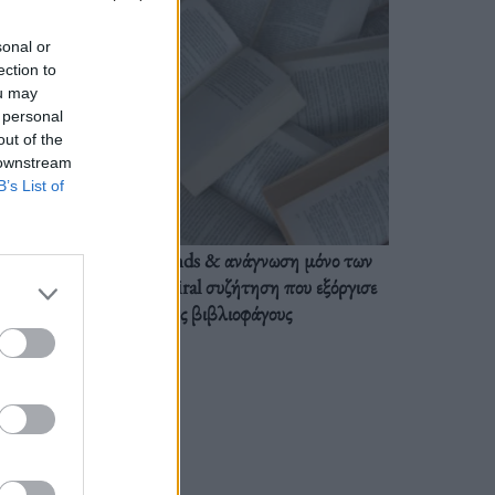
sonal or
ection to
ou may
 personal
out of the
 downstream
B’s List of
BookTok trends & ανάγνωση μόνο των
διαλόγων: Η viral συζήτηση που εξόργισε
τους βιβλιοφάγους