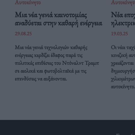
Αυτοκίνητο
Αυτοκίνητ
Μια νέα γενιά καινοτομίας
Νέα εποχ
αναδύεται στην καθαρή ενέργεια
ηλεκτρι
29.08.25
19.03.25
Μια νέα γενιά τεχνολογιών καθαρής
Οι νέοι ταχ
ενέργειας κερδίζει έδαφος παρά τις
κινεζική α
πολιτικές επιθέσεις του Ντόναλντ Τραμπ
χρειάζονται
σε αιολικά και φωτοβολταϊκά με τις
δημιουργήσ
επενδύσεις να αυξάνονται.
χιλιoμέτρων
αυτοκίνητο