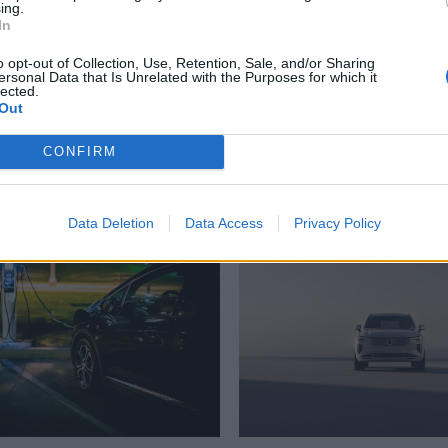
ing.
In
κίνο
,
Ταξί
o opt-out of Collection, Use, Retention, Sale, and/or Sharing
ersonal Data that Is Unrelated with the Purposes for which it
lected.
Out
Δείτε επίσης
CONFIRM
Data Deletion
Data Access
Privacy Policy