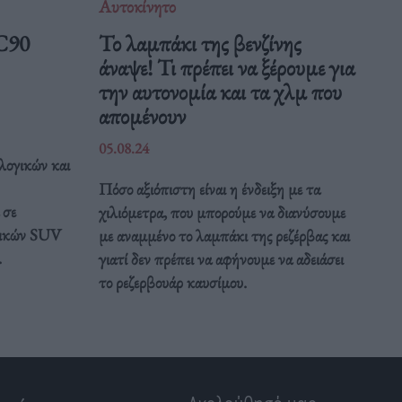
Αυτοκίνητο
C90
Το λαμπάκι της βενζίνης
άναψε! Τι πρέπει να ξέρουμε για
την αυτονομία και τα χλμ που
απομένουν
05.08.24
ολογικών και
Πόσο αξιόπιστη είναι η ένδειξη με τα
 σε
χιλιόμετρα, που μπορούμε να διανύσουμε
δικών SUV
με αναμμένο το λαμπάκι της ρεζέρβας και
.
γιατί δεν πρέπει να αφήνουμε να αδειάσει
το ρεζερβουάρ καυσίμου.