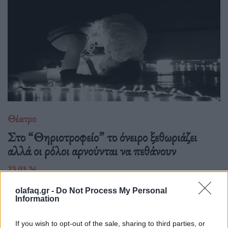
Θέατρο
Στο “Θηριοτροφείο” το όνειρο ξεθωριάζει
αλλά οι ρόλοι αρνούνται να πεθάνουν
23.03.26
Ένα σπίτι γεμάτο ρόλους που δεν λένε να σβήσουν. Το
olafaq.gr -
Do Not Process My Personal
Information
"Θηριοτροφείο" του Δημήτρη Τσεκούρα μετατρέπει το όνειρο
σε παγίδα και το παράλογο σε καθρέφτη.
If you wish to opt-out of the sale, sharing to third parties, or