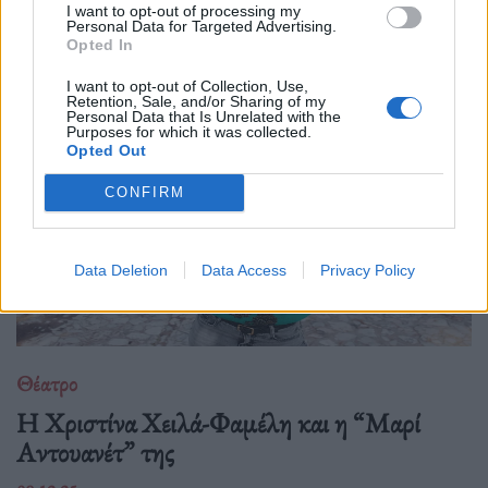
σκοτεινό, ποιητικό χώρο όπου η γυναικεία εικόνα αποτινάσσει
I want to opt-out of processing my
τις παραμορφώσεις του χρόνου και ξαναβρίσκει τη φωνή της
Personal Data for Targeted Advertising.
Opted In
μέσα από την κίνηση, τη σιωπή
I want to opt-out of Collection, Use,
Retention, Sale, and/or Sharing of my
Personal Data that Is Unrelated with the
Purposes for which it was collected.
Opted Out
CONFIRM
Data Deletion
Data Access
Privacy Policy
Θέατρο
Η Χριστίνα Χειλά-Φαμέλη και η “Μαρί
Αντουανέτ” της