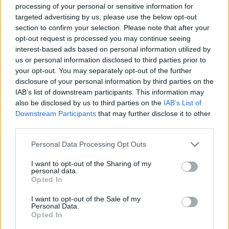
processing of your personal or sensitive information for
targeted advertising by us, please use the below opt-out
section to confirm your selection. Please note that after your
opt-out request is processed you may continue seeing
interest-based ads based on personal information utilized by
us or personal information disclosed to third parties prior to
your opt-out. You may separately opt-out of the further
disclosure of your personal information by third parties on the
IAB’s list of downstream participants. This information may
also be disclosed by us to third parties on the
IAB’s List of
Downstream Participants
that may further disclose it to other
third parties.
Θέατρο
Personal Data Processing Opt Outs
Η Φένια Αποστόλου και το σκοτεινό
I want to opt-out of the Sharing of my
παραμύθι του “Αποτυπώματος”
personal data.
Opted In
10.12.25
I want to opt-out of the Sale of my
Personal Data.
Με το "Αποτύπωμα", η Φένια Αποστόλου δημιουργεί έναν
Opted In