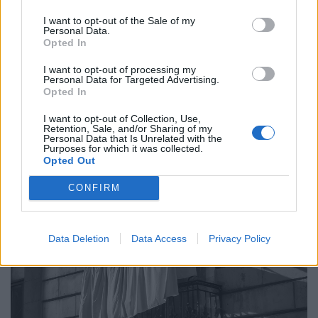
Κοινωνία
I want to opt-out of the Sale of my
Πώς το influencer culture έγινε η πιο αόρατη
Personal Data.
Opted In
μορφή εργασιακής εξάρτησης
I want to opt-out of processing my
04.12.25
Personal Data for Targeted Advertising.
Opted In
Το influencer culture που υποσχέθηκε ελευθερία,
I want to opt-out of Collection, Use,
δημιουργικότητα και δουλειά χωρίς αφεντικά αποδεικνύεται
Retention, Sale, and/or Sharing of my
Personal Data that Is Unrelated with the
σήμερα μια λεπτοδουλεμένη αυταπάτη: Στη θέση του
Purposes for which it was collected.
προϊσταμένου μπήκε ο αλγόριθμος, επιβάλλοντας
Opted Out
CONFIRM
Data Deletion
Data Access
Privacy Policy