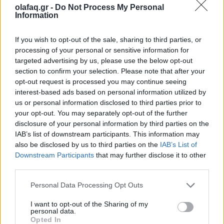
olafaq.gr -
Do Not Process My Personal
εργασία γίνεται διάφανο πεδίο ελέγχου
Information
14.12.25
If you wish to opt-out of the sale, sharing to third parties, or
processing of your personal or sensitive information for
Η ψηφιακή παρακολούθηση μετατρέπει τον χώρο εργασίας σε
targeted advertising by us, please use the below opt-out
αόρατο πανόπτικον, ανατρέποντας ισορροπίες και
section to confirm your selection. Please note that after your
επανακαθορίζοντας τα όρια ιδιωτικότητας και ισχύος.
opt-out request is processed you may continue seeing
interest-based ads based on personal information utilized by
us or personal information disclosed to third parties prior to
your opt-out. You may separately opt-out of the further
disclosure of your personal information by third parties on the
IAB’s list of downstream participants. This information may
also be disclosed by us to third parties on the
IAB’s List of
Downstream Participants
that may further disclose it to other
third parties.
Personal Data Processing Opt Outs
I want to opt-out of the Sharing of my
personal data.
Opted In