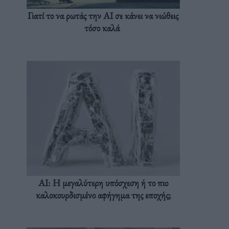
Γιατί το να ρωτάς την AI σε κάνει να νιώθεις
τόσο καλά
AI: Η μεγαλύτερη υπόσχεση ή το πιο
καλοκουρδισμένο αφήγημα της εποχής;