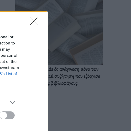
sonal or
ection to
ou may
 personal
out of the
 downstream
BookTok trends & ανάγνωση μόνο των
B’s List of
διαλόγων: Η viral συζήτηση που εξόργισε
τους βιβλιοφάγους