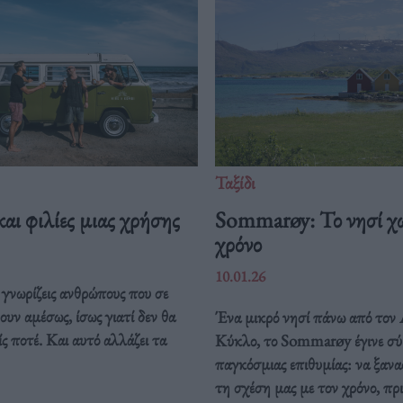
Ταξίδι
και φιλίες μιας χρήσης
Sommarøy: Το νησί χ
χρόνο
10.01.26
 γνωρίζεις ανθρώπους που σε
υν αμέσως, ίσως γιατί δεν θα
Ένα μικρό νησί πάνω από τον
ίς ποτέ. Και αυτό αλλάζει τα
Κύκλο, το Sommarøy έγινε σύ
παγκόσμιας επιθυμίας: να ξαν
τη σχέση μας με τον χρόνο, πρ