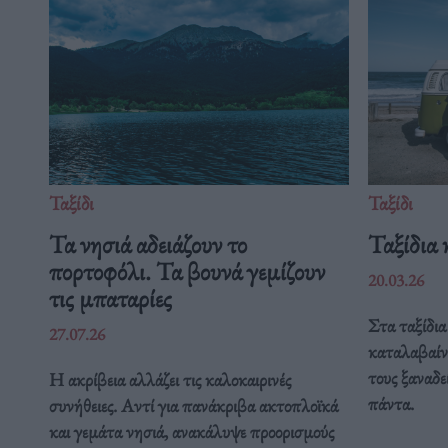
Ταξίδι
Ταξίδι
Τα νησιά αδειάζουν το
Ταξίδια 
πορτοφόλι. Τα βουνά γεμίζουν
20.03.26
τις μπαταρίες
Στα ταξίδια
27.07.26
καταλαβαίνο
τους ξαναδε
Η ακρίβεια αλλάζει τις καλοκαιρινές
πάντα.
συνήθειες. Αντί για πανάκριβα ακτοπλοϊκά
και γεμάτα νησιά, ανακάλυψε προορισμούς