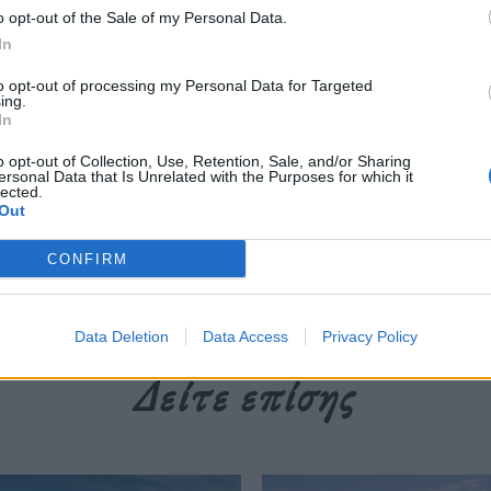
o opt-out of the Sale of my Personal Data.
της καθημερινότητας.
In
to opt-out of processing my Personal Data for Targeted
ing.
περισσότερα
→
In
o opt-out of Collection, Use, Retention, Sale, and/or Sharing
ersonal Data that Is Unrelated with the Purposes for which it
lected.
Out
ος
,
καθημερινότητα
,
Σιωπή
,
σιωπηλά ταξίδια
,
φύση
,
χάος
CONFIRM
Data Deletion
Data Access
Privacy Policy
Δείτε επίσης