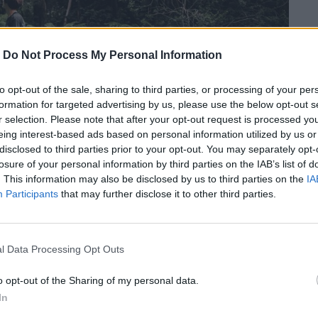
-
Do Not Process My Personal Information
to opt-out of the sale, sharing to third parties, or processing of your per
formation for targeted advertising by us, please use the below opt-out s
r selection. Please note that after your opt-out request is processed y
eing interest-based ads based on personal information utilized by us or
disclosed to third parties prior to your opt-out. You may separately opt-
losure of your personal information by third parties on the IAB’s list of
. This information may also be disclosed by us to third parties on the
IA
Participants
that may further disclose it to other third parties.
l Data Processing Opt Outs
o opt-out of the Sharing of my personal data.
ταξίδι προς την ενσυνειδητότητα και τον
In
 σκέψεις μας για παρέα, με σκοπό να