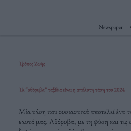
Μετάβαση
στο
περιεχόμενο
Newspaper
Τρόπος Ζωής
Τα “αθόρυβα” ταξίδια είναι η απόλυτη τάση του 2024
Μία τάση που ουσιαστικά αποτελεί ένα τα
εαυτό μας. Αθόρυβα, με τη φύση και τις 