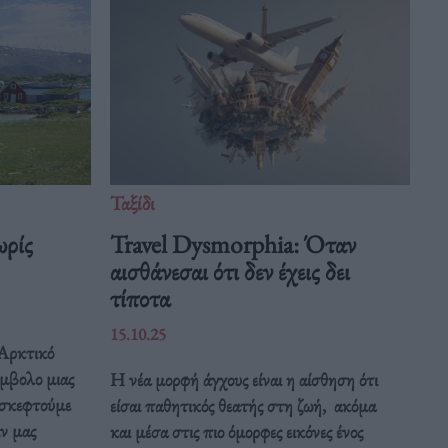
Ταξίδι
ωρίς
Travel Dysmorphia: Όταν
αισθάνεσαι ότι δεν έχεις δει
τίποτα
15.10.25
 Αρκτικό
μβολο μιας
Η νέα μορφή άγχους είναι η αίσθηση ότι
ασκεφτούμε
είσαι παθητικός θεατής στη ζωή, ακόμα
ιν μας
και μέσα στις πιο όμορφες εικόνες ένος