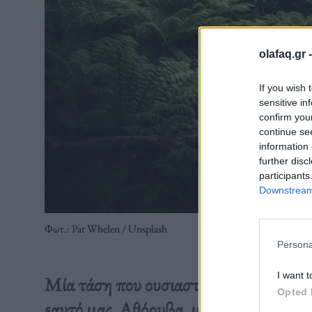
olafaq.gr 
If you wish 
sensitive in
confirm you
continue se
information 
further disc
participants
Downstream 
Φωτ.: Pat Whelen / Unsplash
Persona
I want t
Μία τάση που ουσιαστικά αποτελεί ένα 
Opted 
εαυτό μας. Αθόρυβα, με τη φύση και τις