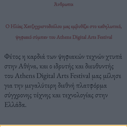
Άνθρωποι
Ο Ηλίας Χατζηχριστοδούλου μας εμβυθίζει στο καθηλωτικό,
ψηφιακό σύμπαν του Athens Digital Arts Festival
Φέτος η καρδιά των ψηφιακών τεχνών χτυπά
στην Αθήνα, και ο ιδρυτής και διευθυντής
του Athens Digital Arts Festival μας μίλησε
για την μεγαλύτερη διεθνή πλατφόρμα
σύγχρονης τέχνης και τεχνολογίας στην
Ελλάδα.