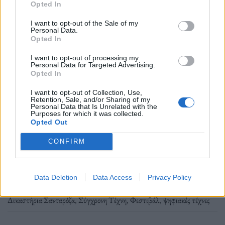
Opted In
I want to opt-out of the Sale of my
Personal Data.
Φέτος η καρδιά των ψηφιακών τεχνών χτυπά στην
Opted In
Αθήνα, και ο ιδρυτής και διευθυντής του Athens
I want to opt-out of processing my
Digital Arts Festival μας μίλησε για την
Personal Data for Targeted Advertising.
Opted In
μεγαλύτερη διεθνή πλατφόρμα σύγχρονης τέχνης
και τεχνολογίας στην Ελλάδα.
I want to opt-out of Collection, Use,
Retention, Sale, and/or Sharing of my
Personal Data that Is Unrelated with the
Purposes for which it was collected.
Διαβάστε περισσότερα
→
Opted Out
CONFIRM
Δημοσιεύθηκε σε
Συνεντεύξεις
|
Tagged
ADAF
,
Athens Digital Arts
Data Deletion
Data Access
Privacy Policy
Festival
,
εμβυθιστική εμπειρία
,
Πλατεία Δικαιοσύνης
,
Πρώην
Δικαστήρια Σανταρόζα
,
Σύγχρονη Τέχνη
,
Φεστιβάλ
,
ψηφιακές τέχνες