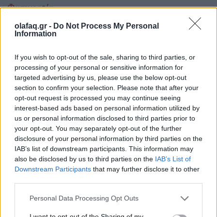
Φωτογραφία
Ο Γιώργος Λάνθιμος φωτογραφίζει και εμείς
olafaq.gr -
Do Not Process My Personal
Information
ανακαλύπτουμε τον Γιώργο
16.03.26
If you wish to opt-out of the sale, sharing to third parties, or
processing of your personal or sensitive information for
Ο Γιώργος Λάνθιμος λειτουργεί ως σιωπηλός παρατηρητής
targeted advertising by us, please use the below opt-out
section to confirm your selection. Please note that after your
που αποδομεί και ξαναχτίζει τη δική του πραγματικότητα. Οι
opt-out request is processed you may continue seeing
φωτογραφίες του είναι καλοδουλεμένα στιγμιότυπα αυτής της
interest-based ads based on personal information utilized by
αδιάκοπης αναζήτησης.
us or personal information disclosed to third parties prior to
your opt-out. You may separately opt-out of the further
disclosure of your personal information by third parties on the
IAB’s list of downstream participants. This information may
also be disclosed by us to third parties on the
IAB’s List of
Downstream Participants
that may further disclose it to other
third parties.
Personal Data Processing Opt Outs
I want to opt-out of the Sharing of my