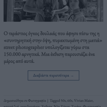
Ο τεράστιος όγκος δουλειάς που άφησε πίσω της η
«συντηρητική στην όψη, πυρακτωμένη στη ματιά»
street photographer υπολογίζεται γύρω στα
150.000 αρνητικά. Μια έκθεση παρουσιάζει ένα
μέρος από αυτά.
Διαβάστε περισσότερα
→
Δημοσιεύθηκε σε
Φωτογραφία
|
Tagged
50s
,
60s
,
Vivian Maier
,
αστική ζωή
,
γκουβερνάντα
,
Έκθεση
,
Νέα Υόρκη
,
Σικάγο
,
Φωτογραφία
,