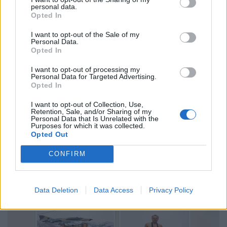
personal data.
Opted In
I want to opt-out of the Sale of my
Personal Data.
Φωτογραφία
Opted In
Στο βασίλειο του φθηνού: Το China Mall της
I want to opt-out of processing my
Πρέβεζας ως καθρέφτης της εποχής
Personal Data for Targeted Advertising.
Opted In
11.11.25
I want to opt-out of Collection, Use,
Retention, Sale, and/or Sharing of my
Ένας τεράστιος διάδρομος γεμάτος φθηνά αντικείμενα, χωρίς
Personal Data that Is Unrelated with the
Purposes for which it was collected.
μάρκες, χωρίς αφήγημα, μόνο η καθαρή, ωμή πράξη της
Opted Out
κατανάλωσης. Το China Mall της Πρέβεζας χωρίς να
CONFIRM
προσπαθεί να γοητεύσει μας δείχνει ποιοι
Data Deletion
Data Access
Privacy Policy