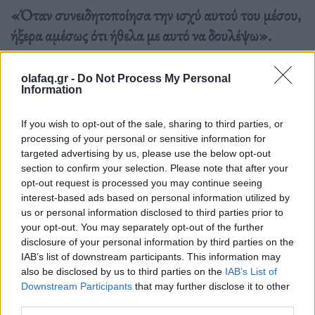
«Όταν συνειδητοποίησα την ισχύ αυτού του μέσου,
ήξερα αμέσως ότι ήθελα με αυτό να δουλέψω».
Διαβάστε περισσότερα
→
olafaq.gr -
Do Not Process My Personal
Information
If you wish to opt-out of the sale, sharing to third parties, or
processing of your personal or sensitive information for
Δημοσιεύθηκε σε
Τέχνη
|
Tagged
Fueguia
,
Julian Bedel
,
targeted advertising by us, please use the below opt-out
Αρωματοποιία
,
Αρωματοποιός
section to confirm your selection. Please note that after your
opt-out request is processed you may continue seeing
interest-based ads based on personal information utilized by
us or personal information disclosed to third parties prior to
your opt-out. You may separately opt-out of the further
disclosure of your personal information by third parties on the
Δείτε επίσης
IAB’s list of downstream participants. This information may
also be disclosed by us to third parties on the
IAB’s List of
Downstream Participants
that may further disclose it to other
third parties.