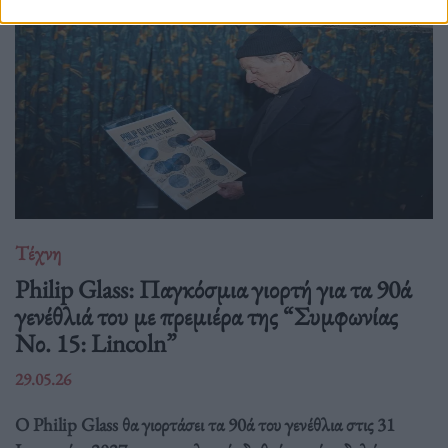
Τέχνη
Philip Glass: Παγκόσμια γιορτή για τα 90ά
γενέθλιά του με πρεμιέρα της “Συμφωνίας
Νο. 15: Lincoln”
29.05.26
Ο Philip Glass θα γιορτάσει τα 90ά του γενέθλια στις 31