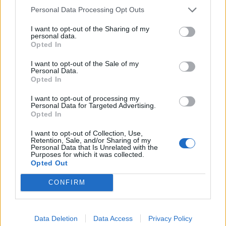
Personal Data Processing Opt Outs
I want to opt-out of the Sharing of my
personal data.
Opted In
I want to opt-out of the Sale of my
Personal Data.
Opted In
I want to opt-out of processing my
Personal Data for Targeted Advertising.
Opted In
Τέχνη
Το Disney δίνει teaser για το documentary
I want to opt-out of Collection, Use,
Retention, Sale, and/or Sharing of my
“Don’t Look Back in Anger” των Oasis
Personal Data that Is Unrelated with the
Purposes for which it was collected.
Opted Out
07.07.26
CONFIRM
Το "Don’t Look Back in Anger" καταγράφει την επανένωση
των Oasis και την sold-out περιοδεία “Oasis Live
Data Deletion
Data Access
Privacy Policy