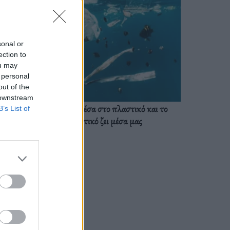
sonal or
ection to
ou may
 personal
out of the
 downstream
Ζούμε ήδη μέσα στο πλαστικό και το
B’s List of
πλαστικό ζει μέσα μας