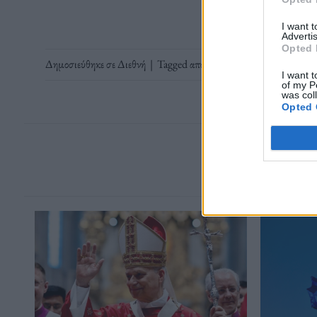
I want 
Advertis
Opted 
Δημοσιεύθηκε σε
Διεθνή
|
Tagged
αποποινικοποίηση
,
Βενεζουέλα
,
I want t
of my P
was col
Opted 