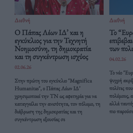
Διεθνή
Διεθνή
Ο Πάπας Λέων ΙΔ’ και η
Το “Ευρ
εγκύκλιος για την Τεχνητή
επιβεβαι
Νοημοσύνη, τη δημοκρατία
των πολ
και τη συγκέντρωση ισχύος
04.02.26
02.06.26
Το νέο "Ευ
ψυχρή ακρί
Στην πρώτη του εγκύκλιο "Magnifica
πολίτες που
Humanitas", ο Πάπας Λέων ΙΔ’
πολέμους, α
χρησιμοποιεί την ΤΝ ως αφετηρία για να
αλλά ταυτόχ
καταγγείλει την ανισότητα, τον πόλεμο, τη
πιο παρούσ
διάβρωση της δημοκρατίας και τη
συγκέντρωση εξουσίας σε