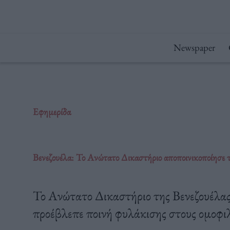
Μετάβαση
στο
περιεχόμενο
Newspaper
Εφημερίδα
Βενεζουέλα: Το Ανώτατο Δικαστήριο αποποινικοποίησε τ
Το Ανώτατο Δικαστήριο της Βενεζουέλας
προέβλεπε ποινή φυλάκισης στους ομοφι