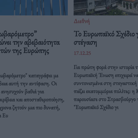
Διεθνή
ωβαρόμετρο”
Το Ευρωπαϊκό Σχέδιο γ
ώνει την αβεβαιότητα
στέγαση
ιτών της Ευρώπης
17.12.25
Για πρώτη φορά στην ιστορία τ
Ευρωπαϊκή Ένωση επιχειρεί ν
ρωβαρόμετρο" καταγράφει με
συντονισμένα στη στεγαστική
βεια αυτή την αντίφαση. Oι
πιέζει εκατομμύρια πολίτες: η 
 ανησυχούν βαθιά για
παρουσίασε στο Στρασβούργο 
κρίβεια και αποσταθεροποίηση,
"Ευρωπαϊκό Σχέδιο γι
ρονα ζητούν μια πιο δυνατή,
α Ευ