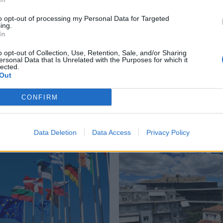
to opt-out of processing my Personal Data for Targeted
ing.
In
ομοφυλοφιλία
,
Στρατός
,
Στρατός Βενεζουέλας
o opt-out of Collection, Use, Retention, Sale, and/or Sharing
ersonal Data that Is Unrelated with the Purposes for which it
lected.
Out
CONFIRM
Δείτε επίσης
Data Deletion
Data Access
Privacy Policy