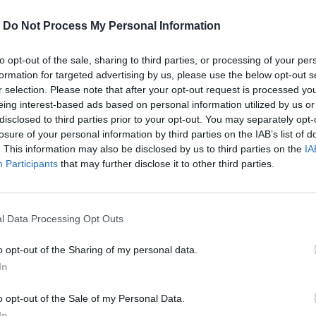
-
Do Not Process My Personal Information
to opt-out of the sale, sharing to third parties, or processing of your per
formation for targeted advertising by us, please use the below opt-out s
r selection. Please note that after your opt-out request is processed y
eing interest-based ads based on personal information utilized by us or
disclosed to third parties prior to your opt-out. You may separately opt-
losure of your personal information by third parties on the IAB’s list of
. This information may also be disclosed by us to third parties on the
IA
Participants
that may further disclose it to other third parties.
ς ακύρωσε διάταξη του ποινικού κώδικα
l Data Processing Opt Outs
 ομοφιλόφιλους στρατιωτικούς.
o opt-out of the Sharing of my personal data.
In
περισσότερα
→
o opt-out of the Sale of my Personal Data.
In