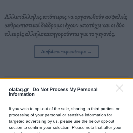
Αλλεπάλληλες απόπειρες να οργανωθούν ασφαλείς
ανθρωπιστικοί διάδρομοι έχουν αποτύχει και οι δύο
πλευρές αλληλοκατηγορούνται για το γεγονός.
Διαβάστε περισσότερα
→
Δημοσιεύθηκε σε
Διεθνή
|
Tagged
Άμαχοι
,
Ανθρωπιστικοί Διάδρομοι
,
Απομάκρυνση Αμάχων
,
Λεωφορεία
,
Μαριούπολη
,
Ουκρανία
,
Ρωσία
olafaq.gr -
Do Not Process My Personal
Information
If you wish to opt-out of the sale, sharing to third parties, or
processing of your personal or sensitive information for
targeted advertising by us, please use the below opt-out
Εφημερίδα
section to confirm your selection. Please note that after your