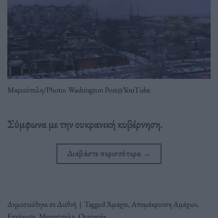
Μαριούπολη/Photo: Washington Post@YouTube
Σύμφωνα με την ουκρανική κυβέρνηση.
Διαβάστε περισσότερα
→
Δημοσιεύθηκε σε
Διεθνή
|
Tagged
Άμαχοι
,
Απομάκρυνση Αμάχων
,
Εκκένωση
,
Μαριούπολη
,
Ουκρανία