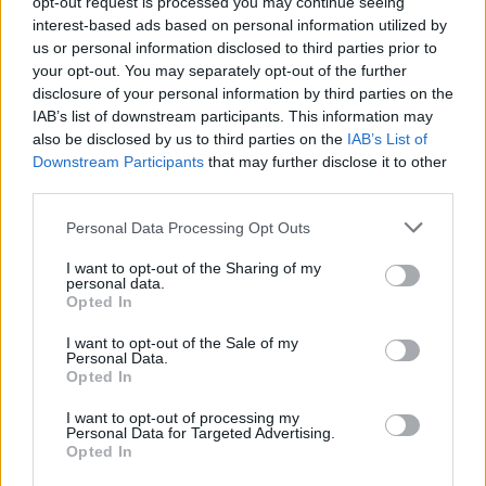
opt-out request is processed you may continue seeing
interest-based ads based on personal information utilized by
us or personal information disclosed to third parties prior to
Κατάπαυση πυρός την Πέμπτη στη Μαριούπολη για την
your opt-out. You may separately opt-out of the further
απομάκρυνση αμάχων
disclosure of your personal information by third parties on the
IAB’s list of downstream participants. This information may
also be disclosed by us to third parties on the
IAB’s List of
Το μέτρο θα επιτρέψει το άνοιγμα
Downstream Participants
that may further disclose it to other
third parties.
«ανθρωπιστικού διαδρόμου» προς την
Personal Data Processing Opt Outs
Ζαπορίζια.
I want to opt-out of the Sharing of my
personal data.
Opted In
31.03.2022
I want to opt-out of the Sale of my
Personal Data.
Opted In
I want to opt-out of processing my
Personal Data for Targeted Advertising.
Opted In