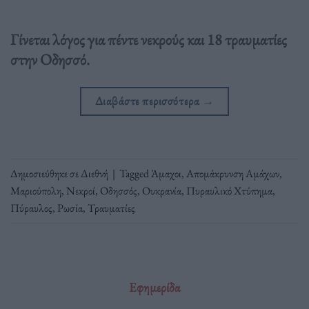
Γίνεται λόγος για πέντε νεκρούς και 18 τραυματίες
στην Οδησσό.
Διαβάστε περισσότερα
→
Δημοσιεύθηκε σε
Διεθνή
|
Tagged
Άμαχοι
,
Απομάκρυνση Αμάχων
,
Μαριούπολη
,
Νεκροί
,
Οδησσός
,
Ουκρανία
,
Πυραυλικό Χτύπημα
,
Πύραυλος
,
Ρωσία
,
Τραυματίες
Εφημερίδα