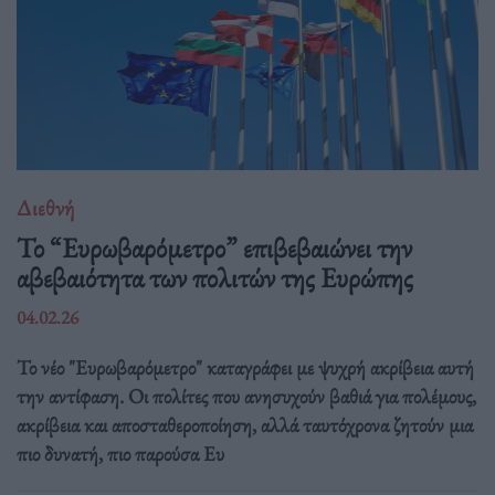
Διεθνή
Το “Ευρωβαρόμετρο” επιβεβαιώνει την
αβεβαιότητα των πολιτών της Ευρώπης
04.02.26
Το νέο "Ευρωβαρόμετρο" καταγράφει με ψυχρή ακρίβεια αυτή
την αντίφαση. Oι πολίτες που ανησυχούν βαθιά για πολέμους,
ακρίβεια και αποσταθεροποίηση, αλλά ταυτόχρονα ζητούν μια
πιο δυνατή, πιο παρούσα Ευ