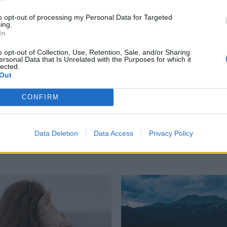
to opt-out of processing my Personal Data for Targeted
ing.
In
o opt-out of Collection, Use, Retention, Sale, and/or Sharing
όρεια Ευρώπη
,
Δουλεία
,
Εισοδήματα
,
Εργαζόμενοι
,
εργασία
,
Ευρώπη
,
ersonal Data that Is Unrelated with the Purposes for which it
lected.
Out
CONFIRM
Δείτε επίσης
Data Deletion
Data Access
Privacy Policy