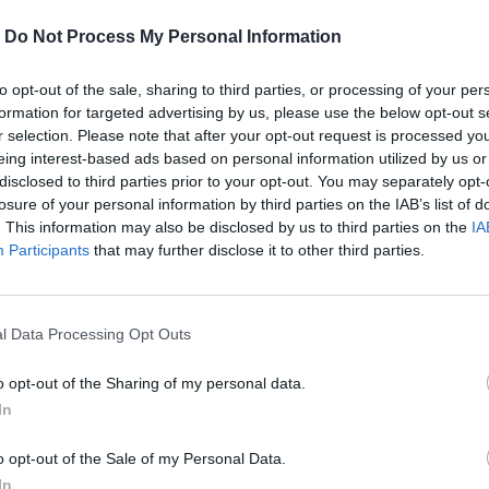
-
Do Not Process My Personal Information
to opt-out of the sale, sharing to third parties, or processing of your per
formation for targeted advertising by us, please use the below opt-out s
r selection. Please note that after your opt-out request is processed y
eing interest-based ads based on personal information utilized by us or
disclosed to third parties prior to your opt-out. You may separately opt-
losure of your personal information by third parties on the IAB’s list of
. This information may also be disclosed by us to third parties on the
IA
Participants
that may further disclose it to other third parties.
l Data Processing Opt Outs
λίδα στις συνέπειες μιας απόλυσης σε
o opt-out of the Sharing of my personal data.
In
o opt-out of the Sale of my Personal Data.
περισσότερα
→
In