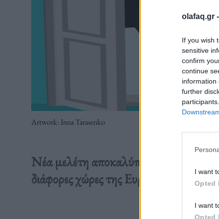
olafaq.gr 
If you wish 
sensitive in
confirm you
continue se
information 
further disc
participants
Downstream 
Artwork: Inna Tarasenko
Persona
Νέα μελέτη αποκαλύπτει μια μεγάλη ψα
I want t
διάφορες χώρες της Ευρώπης.
Opted 
I want t
Διαβάστε 
Opted 