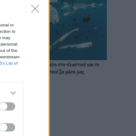
sonal or
ection to
ou may
 personal
out of the
 downstream
Ζούμε ήδη μέσα στο πλαστικό και το
B’s List of
πλαστικό ζει μέσα μας