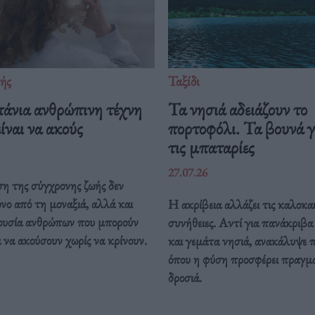
ής
Ταξίδι
πάνια ανθρώπινη τέχνη
Τα νησιά αδειάζουν το
ίναι να ακούς
πορτοφόλι. Τα βουνά γ
τις μπαταρίες
27.07.26
η της σύγχρονης ζωής δεν
όνο από τη μοναξιά, αλλά και
Η ακρίβεια αλλάζει τις καλοκαι
ουσία ανθρώπων που μπορούν
συνήθειες. Αντί για πανάκριβ
να ακούσουν χωρίς να κρίνουν.
και γεμάτα νησιά, ανακάλυψε 
όπου η φύση προσφέρει πραγμ
δροσιά.