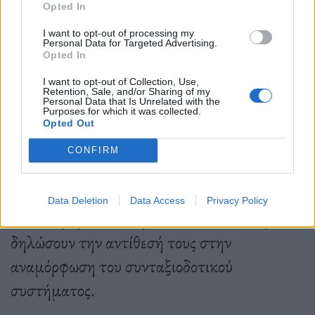
Opted In
Δημοσιεύθηκε σε
Διεθνή
|
Tagged
Απεργίες
,
Γαλλία
,
Γερουσία
,
Συντάξεις
,
συνταξιοδοτικό
I want to opt-out of processing my
Personal Data for Targeted Advertising.
Opted In
I want to opt-out of Collection, Use,
Retention, Sale, and/or Sharing of my
Personal Data that Is Unrelated with the
Purposes for which it was collected.
Εφημερίδα
Opted Out
CONFIRM
Γαλλία: Οργανώνονται απεργιακές κινητοποιήσεις
Data Deletion
Data Access
Privacy Policy
Στους δρόμους κατεβαίνουν οι πολίτες για να
δηλώσουν την αντίθεσή τους στην
αναμόρφωση του συνταξιοδοτικού
συστήματος.