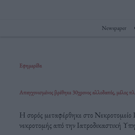
Μετάβαση
στο
περιεχόμενο
Newspaper
Εφημερίδα
Aπαγχονισμένος βρέθηκε 30χρονος αλλοδαπός, μέλος π
Η σορός μεταφέρθηκε στο Νεκροτομείο Πε
νεκροτομής από την Ιατροδικαστική Υπη