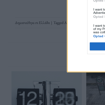
Opted 
I want 
Advertis
Opted 
Δημοσιεύθηκε σε
Ελλάδα
|
Tagged
Aπαγχονισμένος
,
αλλοδαπός
,
I want t
of my P
was col
Opted 