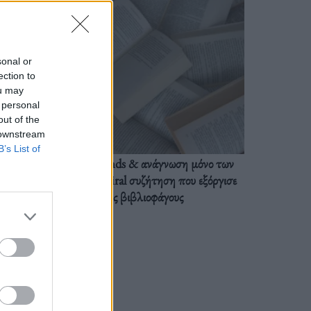
sonal or
ection to
ou may
 personal
out of the
 downstream
B’s List of
BookTok trends & ανάγνωση μόνο των
διαλόγων: Η viral συζήτηση που εξόργισε
τους βιβλιοφάγους