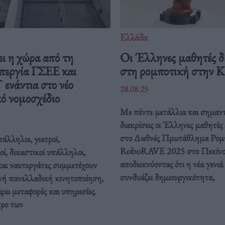
Ελλάδα
ι η χώρα από τη
Οι Έλληνες μαθητές δ
περγία ΓΣΕΕ και
στη ρομποτική στην 
νάντια στο νέο
28.08.25
ό νομοσχέδιο
Με πέντε μετάλλια και σημαντ
διακρίσεις οι Έλληνες μαθητές
στο Διεθνές Πρωτάθλημα Ρομ
άλληλοι, γιατροί,
RoboRAVE 2025 στο Πεκίνο
οί, δικαστικοί υπάλληλοι,
αποδεικνύοντας ότι η νέα γενιά
και ναυτεργάτες συμμετέχουν
συνδυάζει δημιουργικότητα,
νή πανελλαδική κινητοποίηση,
ει μεταφορές και υπηρεσίες.
τρο των