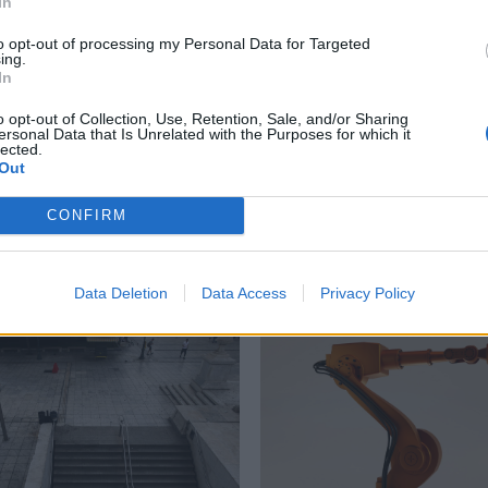
In
to opt-out of processing my Personal Data for Targeted
ing.
In
Πειραιάς
,
Σαλαμίνα
o opt-out of Collection, Use, Retention, Sale, and/or Sharing
ersonal Data that Is Unrelated with the Purposes for which it
lected.
Out
CONFIRM
Δείτε επίσης
Data Deletion
Data Access
Privacy Policy