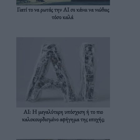
Γιατί το να ρωτάς την AI σε κάνει να νιώθεις
τόσο καλά
AI: Η μεγαλύτερη υπόσχεση ή το πιο
καλοκουρδισμένο αφήγημα της εποχής;