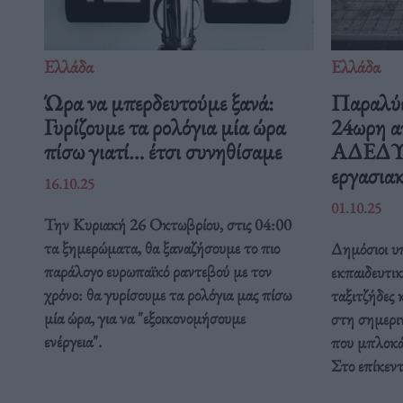
Ελλάδα
Ελλάδα
Ώρα να μπερδευτούμε ξανά:
Παραλύε
Γυρίζουμε τα ρολόγια μία ώρα
24ωρη α
πίσω γιατί… έτσι συνηθίσαμε
ΑΔΕΔΥ ε
εργασιακ
16.10.25
01.10.25
Την Κυριακή 26 Οκτωβρίου, στις 04:00
τα ξημερώματα, θα ξαναζήσουμε το πιο
Δημόσιοι υπ
παράλογο ευρωπαϊκό ραντεβού με τον
εκπαιδευτικ
χρόνο: θα γυρίσουμε τα ρολόγια μας πίσω
ταξιτζήδες 
μία ώρα, για να "εξοικονομήσουμε
στη σημερι
ενέργεια".
που μπλοκάρ
Στο επίκεν