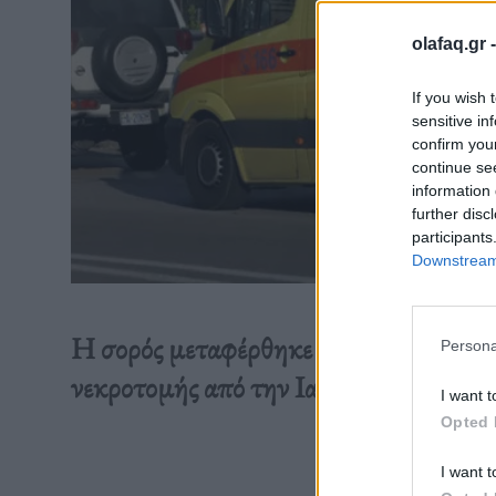
olafaq.gr 
If you wish 
sensitive in
confirm you
continue se
information 
further disc
participants
Downstream 
Η σορός μεταφέρθηκε στο Νεκροτομείο 
Persona
νεκροτομής από την Ιατροδικαστική Υ
I want t
Opted 
Διαβάστε 
I want t