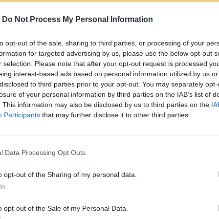
-
Do Not Process My Personal Information
to opt-out of the sale, sharing to third parties, or processing of your per
formation for targeted advertising by us, please use the below opt-out s
r selection. Please note that after your opt-out request is processed y
eing interest-based ads based on personal information utilized by us or
disclosed to third parties prior to your opt-out. You may separately opt-
losure of your personal information by third parties on the IAB’s list of
. This information may also be disclosed by us to third parties on the
IA
Participants
that may further disclose it to other third parties.
Πειραιά, για τη διενέργεια νεκροψίας-
l Data Processing Opt Outs
πηρεσία Πειραιά.
o opt-out of the Sharing of my personal data.
In
περισσότερα
→
o opt-out of the Sale of my Personal Data.