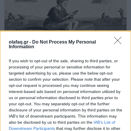
olafaq.gr -
Do Not Process My Personal
Information
ΑΙ
If you wish to opt-out of the sale, sharing to third parties, or
Όταν η παρηγοριά έχει γραφτεί σε κώδικα
processing of your personal or sensitive information for
targeted advertising by us, please use the below opt-out
23.07.26
section to confirm your selection. Please note that after your
opt-out request is processed you may continue seeing
Δεν είναι η τεχνητή νοημοσύνη που γίνεται επικίνδυνη. Είναι
interest-based ads based on personal information utilized by
η στιγμή που μια κοινωνία αρχίζει να πιστεύει ότι ένας
us or personal information disclosed to third parties prior to
your opt-out. You may separately opt-out of the further
αλγόριθμος μπορεί να αντικαταστήσει τον άνθρωπο στις πιο
disclosure of your personal information by third parties on the
εύθραυστες στιγμές της ζωής.
IAB’s list of downstream participants. This information may
also be disclosed by us to third parties on the
IAB’s List of
Downstream Participants
that may further disclose it to other