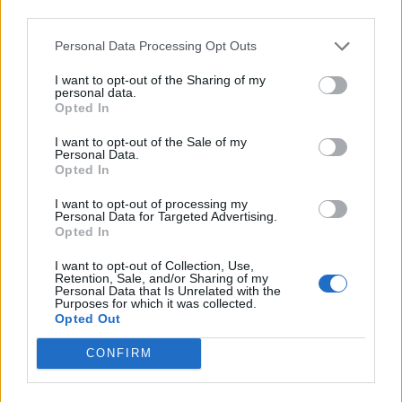
third parties.
Personal Data Processing Opt Outs
I want to opt-out of the Sharing of my
personal data.
Opted In
I want to opt-out of the Sale of my
Personal Data.
Opted In
I want to opt-out of processing my
ΑΙ
Personal Data for Targeted Advertising.
Opted In
Claude Fable 5: Τι μπορεί να κάνει το νέο
μοντέλο “Mythos” της Anthropic
I want to opt-out of Collection, Use,
Retention, Sale, and/or Sharing of my
Personal Data that Is Unrelated with the
11.06.26
Purposes for which it was collected.
Opted Out
Ο ερευνητής Ethan Mollick δοκίμασε το Claude Fable 5 της
CONFIRM
Anthropic και λέει ότι ξεπερνά αισθητά άλλα δημόσια
μοντέλα, δημιουργώντας από ένα μόνο prompt παιχνίδια,