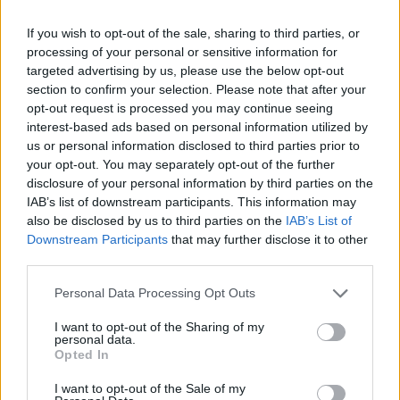
02.06.26
If you wish to opt-out of the sale, sharing to third parties, or
Στην πρώτη του εγκύκλιο "Magnifica Humanitas", ο Πάπας
processing of your personal or sensitive information for
Λέων ΙΔ’ χρησιμοποιεί την ΤΝ ως αφετηρία για να
targeted advertising by us, please use the below opt-out
καταγγείλει την ανισότητα, τον πόλεμο, τη διάβρωση της
section to confirm your selection. Please note that after your
opt-out request is processed you may continue seeing
δημοκρατίας και τη συγκέντρωση εξουσίας σε
interest-based ads based on personal information utilized by
us or personal information disclosed to third parties prior to
your opt-out. You may separately opt-out of the further
disclosure of your personal information by third parties on the
IAB’s list of downstream participants. This information may
also be disclosed by us to third parties on the
IAB’s List of
Downstream Participants
that may further disclose it to other
third parties.
Personal Data Processing Opt Outs
I want to opt-out of the Sharing of my
personal data.
Opted In
Διεθνή
I want to opt-out of the Sale of my