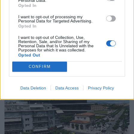
Personal Data.
Το “Ευρωβαρόμετρο” επιβεβαιώνει την
Opted In
αβεβαιότητα των πολιτών της Ευρώπης
I want to opt-out of processing my
Personal Data for Targeted Advertising.
04.02.26
Opted In
Το νέο "Ευρωβαρόμετρο" καταγράφει με ψυχρή ακρίβεια αυτή
I want to opt-out of Collection, Use,
Retention, Sale, and/or Sharing of my
την αντίφαση. Oι πολίτες που ανησυχούν βαθιά για πολέμους,
Personal Data that Is Unrelated with the
Purposes for which it was collected.
ακρίβεια και αποσταθεροποίηση, αλλά ταυτόχρονα ζητούν μια
Opted Out
πιο δυνατή, πιο παρούσα Ευ
CONFIRM
Data Deletion
Data Access
Privacy Policy