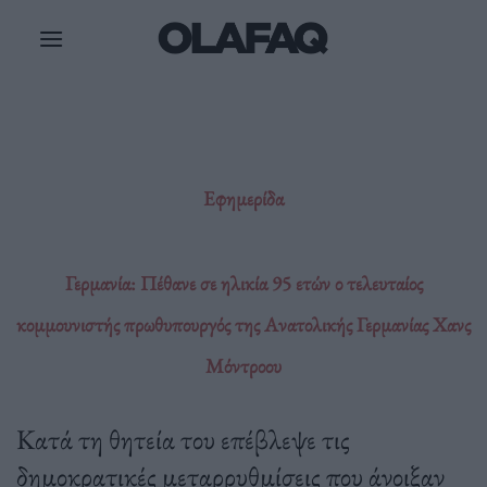
Μετάβαση
στο
περιεχόμενο
Εφημερίδα
Γερμανία: Πέθανε σε ηλικία 95 ετών ο τελευταίος
κομμουνιστής πρωθυπουργός της Ανατολικής Γερμανίας Χανς
Μόντροου
Κατά τη θητεία του επέβλεψε τις
δημοκρατικές μεταρρυθμίσεις που άνοιξαν