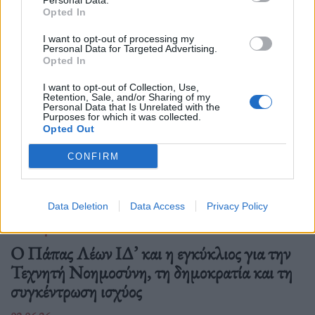
Personal Data.
Δείτε επίσης
Opted In
I want to opt-out of processing my
Personal Data for Targeted Advertising.
Opted In
I want to opt-out of Collection, Use,
Retention, Sale, and/or Sharing of my
Personal Data that Is Unrelated with the
Purposes for which it was collected.
Opted Out
CONFIRM
Data Deletion
Data Access
Privacy Policy
Διεθνή
Ο Πάπας Λέων ΙΔ’ και η εγκύκλιος για την
Τεχνητή Νοημοσύνη, τη δημοκρατία και τη
συγκέντρωση ισχύος