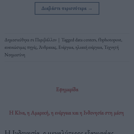
Διαβάστε περισσότερα
→
Δημοσιεύθηκε σε
Περιβάλλον
|
Tagged
data centers
,
fbphotopost
,
ανανεώσιμες πηγές
,
Άνθρακας
,
Ενέργεια
,
ηλιακή ενέργεια
,
Τεχνητή
Νοημοσύνη
Εφημερίδα
H Κίνα, η Αμερική, η ενέργεια και η Ινδονησία στη μέση
Η Ινδονησία, ο μεγαλύτερος εξαγωγέας