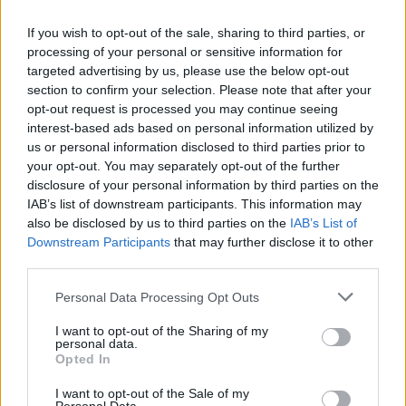
ενεργειακής μάχης ανάμεσα στις Ηνωμένες
If you wish to opt-out of the sale, sharing to third parties, or
Πολιτείες και την Κίνα. Μία σύγκρουση που θα
processing of your personal or sensitive information for
καθορίσει όχι μόνο το κλιματικό της μέλλον, αλλά
targeted advertising by us, please use the below opt-out
section to confirm your selection. Please note that after your
και ποια υπερδύναμη θα θέσει τους όρους της
opt-out request is processed you may continue seeing
παγκόσμιας μετάβασης στην ενέργεια του αύριο.
interest-based ads based on personal information utilized by
us or personal information disclosed to third parties prior to
your opt-out. You may separately opt-out of the further
Διαβάστε περισσότερα
→
disclosure of your personal information by third parties on the
IAB’s list of downstream participants. This information may
also be disclosed by us to third parties on the
IAB’s List of
Downstream Participants
that may further disclose it to other
third parties.
Δημοσιεύθηκε σε
Διεθνή
|
Tagged
photolink
,
ανανεώσιμες πηγές
,
Personal Data Processing Opt Outs
Ενέργεια
,
ΗΠΑ
,
Ινδονησία
,
Κίνα
I want to opt-out of the Sharing of my
personal data.
Opted In
I want to opt-out of the Sale of my