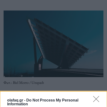
Φωτ.: Biel Morro / Unspash
Η Ινδονησία, ο μεγαλύτερος εξαγωγέας άνθρακα
olafaq.gr -
Do Not Process My Personal
Information
στον κόσμο βρίσκεται στο επίκεντρο μιας