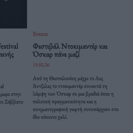
Events
estival
Φεστιβάλ Ντοκιμαντέρ και
εινής
Όσκαρ πάνε μαζί
19.02.26
Από τη Θεσσαλονίκη μέχρι το Λος
Άντζελες το ντοκιμαντέρ συναντά τη
al
λάμψη των Όσκαρ σε μια βραδιά όπου η
ιήμερο στην
πολιτική πραγματικότητα και η
το Σάββατο
κινηματογραφική γιορτή συνυπάρχουν στο
ίδιο κόκκινο χαλί.