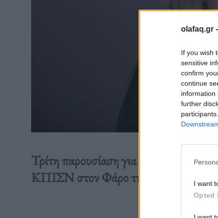
olafaq.gr 
If you wish 
sensitive in
confirm you
continue se
information 
further disc
participants
Downstream 
Τρίτη παρουσίαση για το θεατρικό αν
Persona
ΚΠΙΣΝ στον Φάρο την Κυριακή 10 Δ
I want t
Opted 
Διαβάστε 
I want t