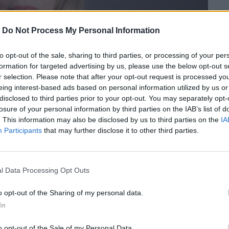
-
Do Not Process My Personal Information
to opt-out of the sale, sharing to third parties, or processing of your per
formation for targeted advertising by us, please use the below opt-out s
r selection. Please note that after your opt-out request is processed y
eing interest-based ads based on personal information utilized by us or
disclosed to third parties prior to your opt-out. You may separately opt-
losure of your personal information by third parties on the IAB’s list of
. This information may also be disclosed by us to third parties on the
IA
Participants
that may further disclose it to other third parties.
αλόγιο “Παραβάσεις/Αναγνώσεις” του
l Data Processing Opt Outs
εκεμβρίου.
o opt-out of the Sharing of my personal data.
In
περισσότερα
→
o opt-out of the Sale of my Personal Data.