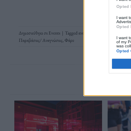
Opted 
I want 
Advertis
Opted 
Δημοσιεύθηκε σε
Events
|
Tagged
αναλόγιο του ΚΠΙΣΝ
,
Κέντρο
I want t
Παραβάσεις/ Αναγνώσεις
,
Φάρο
of my P
was col
Opted 