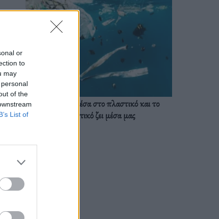
sonal or
ection to
ou may
 personal
out of the
Ζούμε ήδη μέσα στο πλαστικό και το
 downstream
πλαστικό ζει μέσα μας
B’s List of