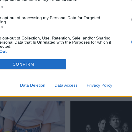
In
to opt-out of processing my Personal Data for Targeted
ing.
In
υ Πολιτισμού Ίδρυμα Σταύρος Νιάρχος
,
ΚΠΙΣΝ
,
Μαρία Σκουλά
,
o opt-out of Collection, Use, Retention, Sale, and/or Sharing
ersonal Data that Is Unrelated with the Purposes for which it
lected.
Out
CONFIRM
Δείτε επίσης
Data Deletion
Data Access
Privacy Policy