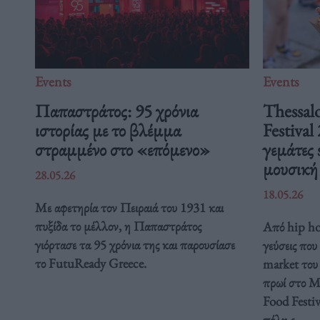
Events
Events
Παπαστράτος: 95 χρόνια
Thessalo
ιστορίας με το βλέμμα
Festival
στραμμένο στο «επόμενο»
γεμάτες 
μουσικ
28.05.26
18.05.26
Με αφετηρία τον Πειραιά του 1931 και
πυξίδα το μέλλον, η Παπαστράτος
Από hip hop
γιόρτασε τα 95 χρόνια της και παρουσίασε
γεύσεις που
το FutuReady Greece.
market του 
πρωί στο Με
Food Festiv
πόλη ε