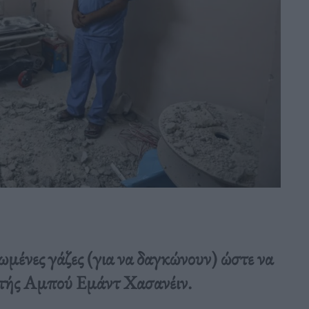
ωμένες γάζες (για να δαγκώνουν) ώστε να
υτής Αμπού Εμάντ Χασανέιν.