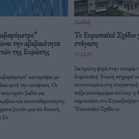
Διεθνή
ωβαρόμετρο”
Το Ευρωπαϊκό Σχέδιο γ
ώνει την αβεβαιότητα
στέγαση
ιτών της Ευρώπης
17.12.25
Για πρώτη φορά στην ιστορία τ
Ευρωπαϊκή Ένωση επιχειρεί ν
ρωβαρόμετρο" καταγράφει με
συντονισμένα στη στεγαστική
βεια αυτή την αντίφαση. Oι
πιέζει εκατομμύρια πολίτες: η 
 ανησυχούν βαθιά για
παρουσίασε στο Στρασβούργο 
κρίβεια και αποσταθεροποίηση,
"Ευρωπαϊκό Σχέδιο γι
ρονα ζητούν μια πιο δυνατή,
α Ευ