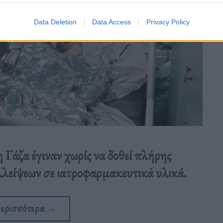
Data Deletion
Data Access
Privacy Policy
 Γάζα έγιναν χωρίς να δοθεί πλήρης
ελλείψεων σε ιατροφαρμακευτικά υλικά.
περισσότερα
→