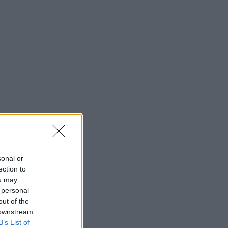
sonal or
ection to
ou may
 personal
out of the
 downstream
B’s List of