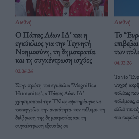
Διεθνή
Διεθνή
Ο Πάπας Λέων ΙΔ’ και η
Το “Ευρ
εγκύκλιος για την Τεχνητή
επιβεβαι
Νοημοσύνη, τη δημοκρατία
των πολ
και τη συγκέντρωση ισχύος
04.02.26
02.06.26
Το νέο "Ευ
ψυχρή ακρί
Στην πρώτη του εγκύκλιο "Magnifica
πολίτες που
Humanitas", ο Πάπας Λέων ΙΔ’
πολέμους, α
χρησιμοποιεί την ΤΝ ως αφετηρία για να
αλλά ταυτόχ
καταγγείλει την ανισότητα, τον πόλεμο, τη
πιο παρούσ
διάβρωση της δημοκρατίας και τη
συγκέντρωση εξουσίας σε