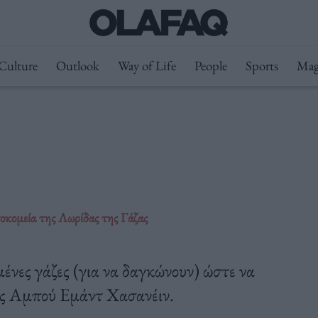
Culture
Outlook
Way of Life
People
Sports
Mag
οκομεία της Λωρίδας της Γάζας
ένες γάζες (για να δαγκώνουν) ώστε να
τής Αμπού Εμάντ Χασανέιν.