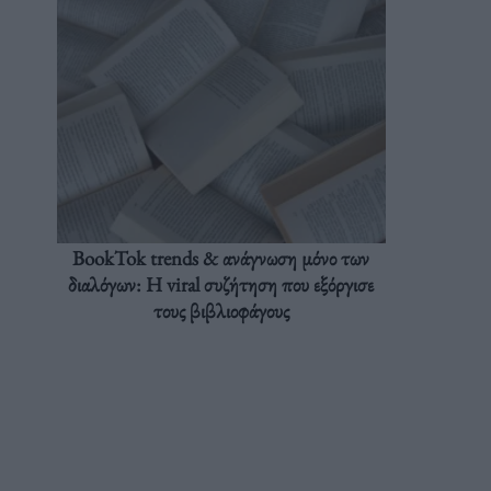
BookTok trends & ανάγνωση μόνο των
διαλόγων: Η viral συζήτηση που εξόργισε
τους βιβλιοφάγους