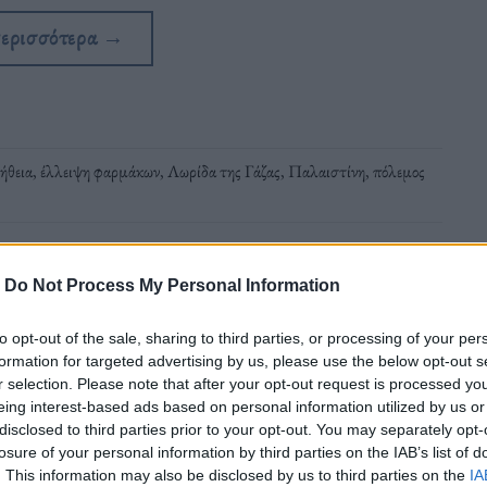
περισσότερα
→
ήθεια
,
έλλειψη φαρμάκων
,
Λωρίδα της Γάζας
,
Παλαιστίνη
,
πόλεμος
-
Do Not Process My Personal Information
to opt-out of the sale, sharing to third parties, or processing of your per
formation for targeted advertising by us, please use the below opt-out s
r selection. Please note that after your opt-out request is processed y
 οι τραυματίες στη Γάζα
eing interest-based ads based on personal information utilized by us or
disclosed to third parties prior to your opt-out. You may separately opt-
losure of your personal information by third parties on the IAB’s list of
άζα έγιναν χωρίς να δοθεί πλήρης
. This information may also be disclosed by us to third parties on the
IA