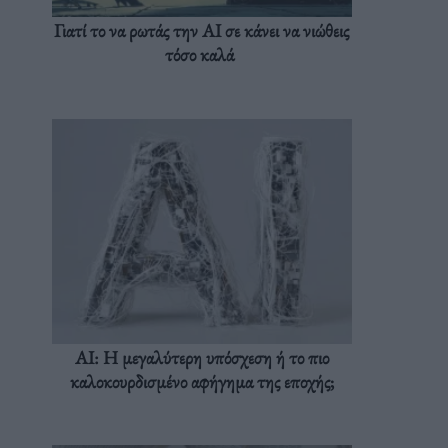
Γιατί το να ρωτάς την AI σε κάνει να νιώθεις
τόσο καλά
AI: Η μεγαλύτερη υπόσχεση ή το πιο
καλοκουρδισμένο αφήγημα της εποχής;