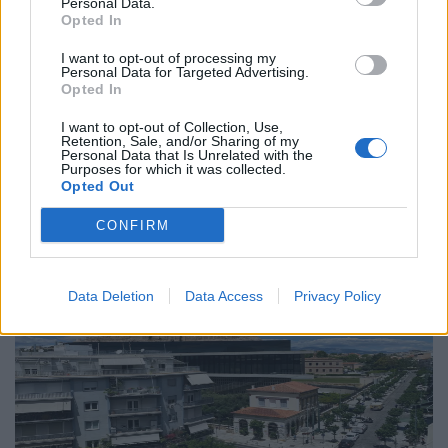
Personal Data.
Το “Ευρωβαρόμετρο” επιβεβαιώνει την
Opted In
αβεβαιότητα των πολιτών της Ευρώπης
I want to opt-out of processing my
Personal Data for Targeted Advertising.
04.02.26
Opted In
Το νέο "Ευρωβαρόμετρο" καταγράφει με ψυχρή ακρίβεια αυτή
I want to opt-out of Collection, Use,
Retention, Sale, and/or Sharing of my
την αντίφαση. Oι πολίτες που ανησυχούν βαθιά για πολέμους,
Personal Data that Is Unrelated with the
Purposes for which it was collected.
ακρίβεια και αποσταθεροποίηση, αλλά ταυτόχρονα ζητούν μια
Opted Out
πιο δυνατή, πιο παρούσα Ευ
CONFIRM
Data Deletion
Data Access
Privacy Policy