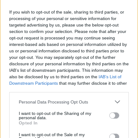
02.06.26
If you wish to opt-out of the sale, sharing to third parties, or
Στην πρώτη του εγκύκλιο "Magnifica Humanitas", ο Πάπας
processing of your personal or sensitive information for
Λέων ΙΔ’ χρησιμοποιεί την ΤΝ ως αφετηρία για να
targeted advertising by us, please use the below opt-out
καταγγείλει την ανισότητα, τον πόλεμο, τη διάβρωση της
section to confirm your selection. Please note that after your
opt-out request is processed you may continue seeing
δημοκρατίας και τη συγκέντρωση εξουσίας σε
interest-based ads based on personal information utilized by
us or personal information disclosed to third parties prior to
your opt-out. You may separately opt-out of the further
disclosure of your personal information by third parties on the
IAB’s list of downstream participants. This information may
also be disclosed by us to third parties on the
IAB’s List of
Downstream Participants
that may further disclose it to other
third parties.
Personal Data Processing Opt Outs
I want to opt-out of the Sharing of my
personal data.
Opted In
Διεθνή
I want to opt-out of the Sale of my