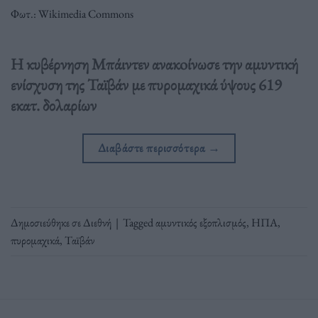
Φωτ.: Wikimedia Commons
Η κυβέρνηση Μπάιντεν ανακoίνωσε την αμυντική
ενίσχυση της Ταϊβάν με πυρομαχικά ύψους 619
εκατ. δολαρίων
Διαβάστε περισσότερα
→
Δημοσιεύθηκε σε
Διεθνή
|
Tagged
αμυντικός εξοπλισμός
,
ΗΠΑ
,
πυρομαχικά
,
Ταϊβάν