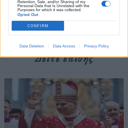
Retention, Sale, and/or Sharing of my
Personal Data that Is Unrelated with the
Purposes for which it was collected.
Δημοσιεύθηκε σε
Διεθνή
|
Tagged
Αμβούργο
,
Γερμανία
,
Ένοπλη
Opted Out
Επίθεση
,
Νεκροί
,
Πυροβολησμοί
CONFIRM
Data Deletion
Data Access
Privacy Policy
Δείτε επίσης