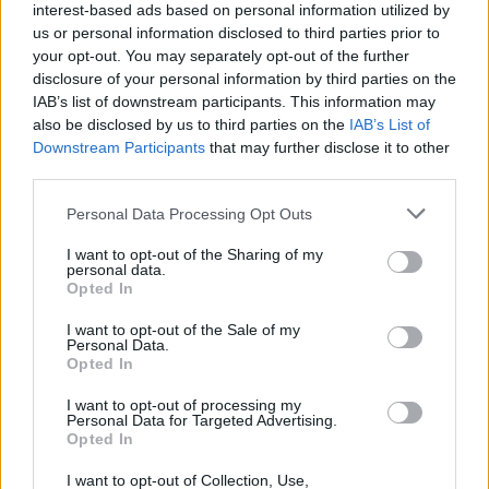
interest-based ads based on personal information utilized by
us or personal information disclosed to third parties prior to
your opt-out. You may separately opt-out of the further
disclosure of your personal information by third parties on the
IAB’s list of downstream participants. This information may
also be disclosed by us to third parties on the
IAB’s List of
Downstream Participants
that may further disclose it to other
third parties.
Πηγή: Steven Hutchings/DW
Personal Data Processing Opt Outs
I want to opt-out of the Sharing of my
personal data.
Ένοπλος επιτέθηκε σε κέντρο Μαρτύρων του
Opted In
Ιεχωβα, στο Άλστερντορφ. Πιθανόν μεταξύ των
I want to opt-out of the Sale of my
Personal Data.
νεκρών ο δράστης.
Opted In
I want to opt-out of processing my
Διαβάστε περισσότερα
→
Personal Data for Targeted Advertising.
Opted In
I want to opt-out of Collection, Use,