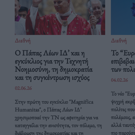
Διεθνή
Διεθνή
Ο Πάπας Λέων ΙΔ’ και η
Το “Ευρ
εγκύκλιος για την Τεχνητή
επιβεβαι
Νοημοσύνη, τη δημοκρατία
των πολ
και τη συγκέντρωση ισχύος
04.02.26
02.06.26
Το νέο "Ευ
ψυχρή ακρί
Στην πρώτη του εγκύκλιο "Magnifica
πολίτες που
Humanitas", ο Πάπας Λέων ΙΔ’
πολέμους, α
χρησιμοποιεί την ΤΝ ως αφετηρία για να
αλλά ταυτόχ
καταγγείλει την ανισότητα, τον πόλεμο, τη
πιο παρούσ
διάβρωση της δημοκρατίας και τη