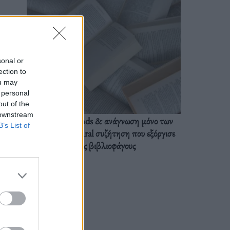
sonal or
ection to
ou may
 personal
out of the
 downstream
BookTok trends & ανάγνωση μόνο των
B’s List of
διαλόγων: Η viral συζήτηση που εξόργισε
τους βιβλιοφάγους