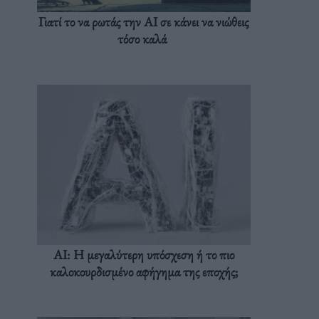
Γιατί το να ρωτάς την AI σε κάνει να νιώθεις
τόσο καλά
AI: Η μεγαλύτερη υπόσχεση ή το πιο
καλοκουρδισμένο αφήγημα της εποχής;