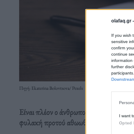
olafaq.gr 
If you wish 
sensitive in
confirm you
continue se
information 
further disc
participants
Downstream 
Πηγή: Ekaterina Bolovtsova/ Pexels
Persona
Eίναι πλέον ο άνθρωπος που πέρασε το
I want t
φυλακή προτού αθωωθεί στην ιστορία
Opted 