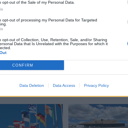
o opt-out of the Sale of my Personal Data.
περισσότερα
→
In
to opt-out of processing my Personal Data for Targeted
ing.
In
o opt-out of Collection, Use, Retention, Sale, and/or Sharing
ersonal Data that Is Unrelated with the Purposes for which it
νος
,
Φυλακή
lected.
Out
CONFIRM
Δείτε επίσης
Data Deletion
Data Access
Privacy Policy