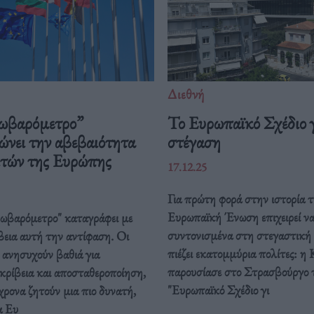
Διεθνή
ωβαρόμετρο”
Το Ευρωπαϊκό Σχέδιο γ
ώνει την αβεβαιότητα
στέγαση
ιτών της Ευρώπης
17.12.25
Για πρώτη φορά στην ιστορία τ
Ευρωπαϊκή Ένωση επιχειρεί ν
ρωβαρόμετρο" καταγράφει με
συντονισμένα στη στεγαστική
βεια αυτή την αντίφαση. Oι
πιέζει εκατομμύρια πολίτες: η 
 ανησυχούν βαθιά για
παρουσίασε στο Στρασβούργο 
κρίβεια και αποσταθεροποίηση,
"Ευρωπαϊκό Σχέδιο γι
ρονα ζητούν μια πιο δυνατή,
α Ευ