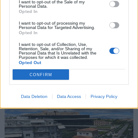
I want to opt-out of the Sale of my
Διεθνή
Personal Data.
Opted In
Το “Ευρωβαρόμετρο” επιβεβαιώνει την
αβεβαιότητα των πολιτών της Ευρώπης
I want to opt-out of processing my
Personal Data for Targeted Advertising.
Opted In
04.02.26
I want to opt-out of Collection, Use,
Το νέο "Ευρωβαρόμετρο" καταγράφει με ψυχρή ακρίβεια αυτή
Retention, Sale, and/or Sharing of my
Personal Data that Is Unrelated with the
την αντίφαση. Oι πολίτες που ανησυχούν βαθιά για πολέμους,
Purposes for which it was collected.
Opted Out
ακρίβεια και αποσταθεροποίηση, αλλά ταυτόχρονα ζητούν μια
πιο δυνατή, πιο παρούσα Ευ
CONFIRM
Data Deletion
Data Access
Privacy Policy