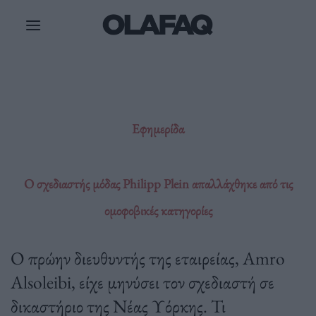
Μετάβαση
στο
περιεχόμενο
Εφημερίδα
Ο σχεδιαστής μόδας Philipp Plein απαλλάχθηκε από τις
ομοφοβικές κατηγορίες
Ο πρώην διευθυντής της εταιρείας, Amro
Alsoleibi, είχε μηνύσει τον σχεδιαστή σε
δικαστήριο της Νέας Υόρκης. Τι