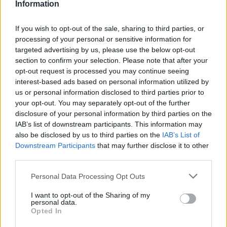
συγκέντρωση ισχύος
Information
02.06.26
If you wish to opt-out of the sale, sharing to third parties, or
processing of your personal or sensitive information for
Στην πρώτη του εγκύκλιο "Magnifica Humanitas", ο Πάπας
targeted advertising by us, please use the below opt-out
Λέων ΙΔ’ χρησιμοποιεί την ΤΝ ως αφετηρία για να
section to confirm your selection. Please note that after your
καταγγείλει την ανισότητα, τον πόλεμο, τη διάβρωση της
opt-out request is processed you may continue seeing
δημοκρατίας και τη συγκέντρωση εξουσίας σε
interest-based ads based on personal information utilized by
us or personal information disclosed to third parties prior to
your opt-out. You may separately opt-out of the further
disclosure of your personal information by third parties on the
IAB’s list of downstream participants. This information may
also be disclosed by us to third parties on the
IAB’s List of
Downstream Participants
that may further disclose it to other
third parties.
Personal Data Processing Opt Outs
I want to opt-out of the Sharing of my
personal data.
Opted In