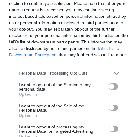
όπου τα πάντα βρίσκονται δίπλα μας, όμως μπορεί μια ιδέα
section to confirm your selection. Please note that after your
βιώσιμης εγγύτητας να εφαρμοστεί σε ένα χαοτικό αστικό
opt-out request is processed you may continue seeing
τοπίο όπως η Αθήνα ή παραμένει μια ο
interest-based ads based on personal information utilized by
us or personal information disclosed to third parties prior to
your opt-out. You may separately opt-out of the further
disclosure of your personal information by third parties on the
IAB’s list of downstream participants. This information may
also be disclosed by us to third parties on the
IAB’s List of
Downstream Participants
that may further disclose it to other
third parties.
Personal Data Processing Opt Outs
I want to opt-out of the Sharing of my
personal data.
Opted In
I want to opt-out of the Sale of my
Πόλη
Personal Data.
Opted In
Τα σιωπηλά γλυπτά των Αθηνών
I want to opt-out of processing my
16.07.24
Personal Data for Targeted Advertising.
Opted In