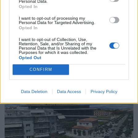
Personal Data.
Το “Ευρωβαρόμετρο” επιβεβαιώνει την
Opted In
αβεβαιότητα των πολιτών της Ευρώπης
I want to opt-out of processing my
Personal Data for Targeted Advertising.
04.02.26
Opted In
Το νέο "Ευρωβαρόμετρο" καταγράφει με ψυχρή ακρίβεια αυτή
I want to opt-out of Collection, Use,
Retention, Sale, and/or Sharing of my
την αντίφαση. Oι πολίτες που ανησυχούν βαθιά για πολέμους,
Personal Data that Is Unrelated with the
Purposes for which it was collected.
ακρίβεια και αποσταθεροποίηση, αλλά ταυτόχρονα ζητούν μια
Opted Out
πιο δυνατή, πιο παρούσα Ευ
CONFIRM
Data Deletion
Data Access
Privacy Policy