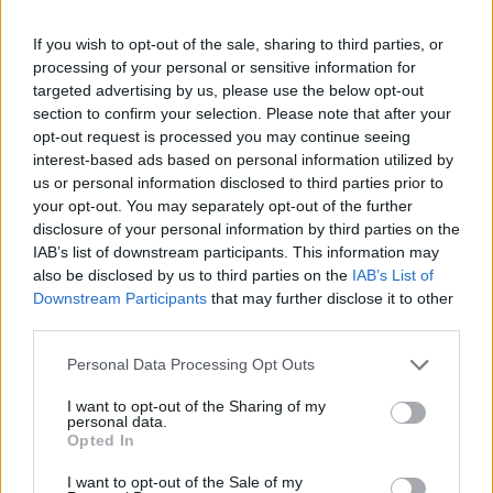
02.06.26
If you wish to opt-out of the sale, sharing to third parties, or
Στην πρώτη του εγκύκλιο "Magnifica Humanitas", ο Πάπας
processing of your personal or sensitive information for
Λέων ΙΔ’ χρησιμοποιεί την ΤΝ ως αφετηρία για να
targeted advertising by us, please use the below opt-out
καταγγείλει την ανισότητα, τον πόλεμο, τη διάβρωση της
section to confirm your selection. Please note that after your
opt-out request is processed you may continue seeing
δημοκρατίας και τη συγκέντρωση εξουσίας σε
interest-based ads based on personal information utilized by
us or personal information disclosed to third parties prior to
your opt-out. You may separately opt-out of the further
disclosure of your personal information by third parties on the
IAB’s list of downstream participants. This information may
also be disclosed by us to third parties on the
IAB’s List of
Downstream Participants
that may further disclose it to other
third parties.
Personal Data Processing Opt Outs
I want to opt-out of the Sharing of my
personal data.
Opted In
Διεθνή
I want to opt-out of the Sale of my