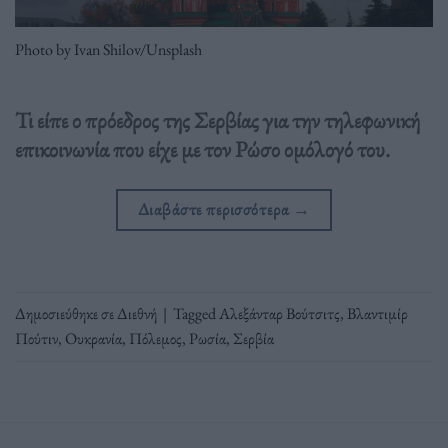
Photo by Ivan Shilov/Unsplash
Τι είπε ο πρόεδρος της Σερβίας για την τηλεφωνική
επικοινωνία που είχε με τον Ρώσο ομόλογό του.
Διαβάστε περισσότερα
→
Δημοσιεύθηκε σε
Διεθνή
|
Tagged
Αλεξάνταρ Βούτσιτς
,
Βλαντιμίρ
Πούτιν
,
Ουκρανία
,
Πόλεμος
,
Ρωσία
,
Σερβία