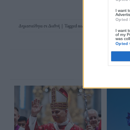
I want 
Advertis
Opted 
Δημοσιεύθηκε σε
Διεθνή
|
Tagged
αιωνόβιοι
,
Άνεργία
,
Ηλικιωμέν
I want t
of my P
was col
Opted 