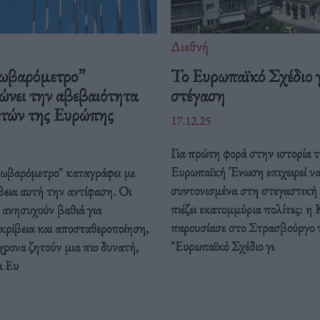
Διεθνή
ωβαρόμετρο”
Το Ευρωπαϊκό Σχέδιο γ
ώνει την αβεβαιότητα
στέγαση
ιτών της Ευρώπης
17.12.25
Για πρώτη φορά στην ιστορία τ
Ευρωπαϊκή Ένωση επιχειρεί ν
ρωβαρόμετρο" καταγράφει με
συντονισμένα στη στεγαστική
βεια αυτή την αντίφαση. Oι
πιέζει εκατομμύρια πολίτες: η 
 ανησυχούν βαθιά για
παρουσίασε στο Στρασβούργο 
κρίβεια και αποσταθεροποίηση,
"Ευρωπαϊκό Σχέδιο γι
ρονα ζητούν μια πιο δυνατή,
α Ευ