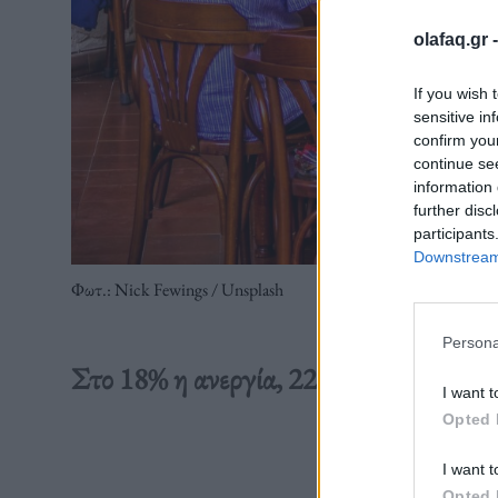
olafaq.gr 
If you wish 
sensitive in
confirm you
continue se
information 
further disc
participants
Downstream 
Φωτ.: Nick Fewings / Unsplash
Persona
Στο 18% η ανεργία, 22 χιλιάδες οι αιωνό
I want t
Opted 
Διαβάστε 
I want t
Opted 