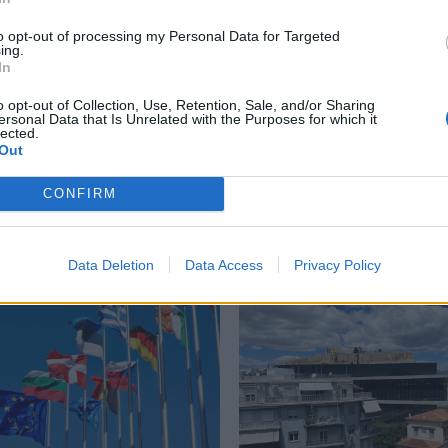
to opt-out of processing my Personal Data for Targeted
ing.
In
οι
,
Ιταλία
,
Νέοι
o opt-out of Collection, Use, Retention, Sale, and/or Sharing
ersonal Data that Is Unrelated with the Purposes for which it
lected.
Out
CONFIRM
Δείτε επίσης
Data Deletion
Data Access
Privacy Policy