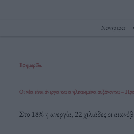
Μετάβαση
στο
περιεχόμενο
Newspaper
Εφημερίδα
Οι νέοι είναι άνεργοι και οι ηλικιωμένοι αυξάνονται – Πρ
Στο 18% η ανεργία, 22 χιλιάδες οι αιωνόβι