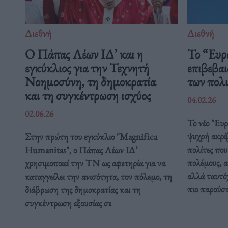
Διεθνή
Διεθνή
Ο Πάπας Λέων ΙΔ’ και η
Το “Ευρ
εγκύκλιος για την Τεχνητή
επιβεβαι
Νοημοσύνη, τη δημοκρατία
των πολ
και τη συγκέντρωση ισχύος
04.02.26
02.06.26
Το νέο "Ευ
ψυχρή ακρί
Στην πρώτη του εγκύκλιο "Magnifica
πολίτες που
Humanitas", ο Πάπας Λέων ΙΔ’
πολέμους, α
χρησιμοποιεί την ΤΝ ως αφετηρία για να
αλλά ταυτόχ
καταγγείλει την ανισότητα, τον πόλεμο, τη
πιο παρούσ
διάβρωση της δημοκρατίας και τη
συγκέντρωση εξουσίας σε