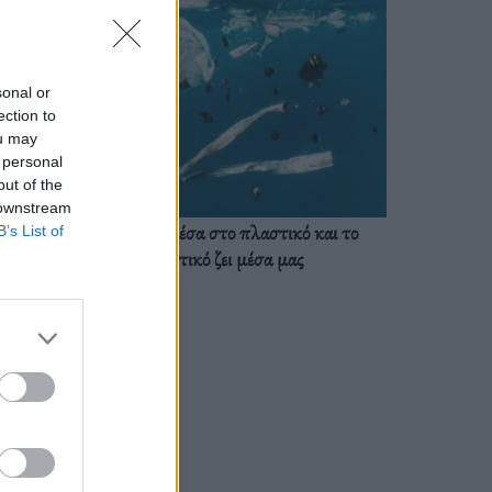
sonal or
ection to
ou may
 personal
out of the
 downstream
Ζούμε ήδη μέσα στο πλαστικό και το
B’s List of
πλαστικό ζει μέσα μας